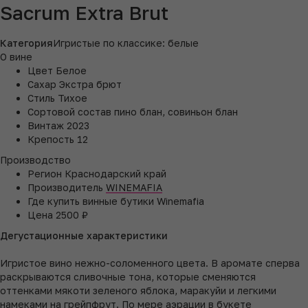
Sacrum Extra Brut
Категория
Игристые по классике: белые
О вине
Цвет
Белое
Сахар
Экстра брют
Стиль
Тихое
Сортовой состав
пино блан, совиньон блан
Винтаж
2023
Крепость
12
Производство
Регион
Краснодарский край
Производитель
WINEMAFIA
Где купить
винные бутики Winemafia
Цена
2500 ₽
Дегустационные характеристики
Игристое вино нежно-соломенного цвета. В аромате сперва
раскрываются сливочные тона, которые сменяются
оттенками мякоти зеленого яблока, маракуйи и легкими
намеками на грейпфрут. По мере аэрации в букете