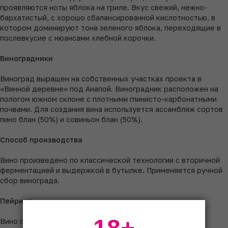
проявляются ноты яблока на гриле. Вкус свежий, нежно-
бархатистый, с хорошо сбалансированной кислотностью, в
котором доминируют тона зеленого яблока, переходящие в
послевкусие с нюансами хлебной корочки.
Виноградники
Виноград выращен на собственных участках проекта в
«Винной деревне» под Анапой. Виноградник расположен на
пологом южном склоне с плотными глинисто-карбонатными
почвами. Для создания вина используется ассамбляж сортов
пино блан (50%) и совиньон блан (50%).
Способ производства
Вино произведено по классической технологии с вторичной
ферментацией и выдержкой в бутылке. Применяется ручной
сбор винограда.
Пейринг
Вино отлично выступает в качестве самодостаточного