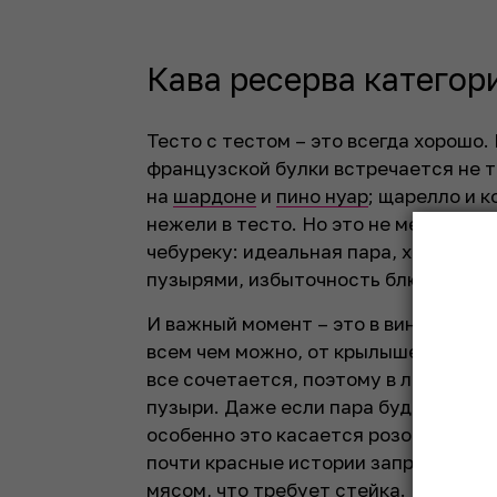
Кава ресерва категор
Тесто с тестом – это всегда хорошо.
французской булки встречается не та
на
шардоне
и
пино нуар
; щарелло и 
нежели в тесто. Но это не мешает 
чебуреку: идеальная пара, хруст с х
пузырями, избыточность блюда со ст
И важный момент – это в винной тус
всем чем можно, от крылышек KFC д
все сочетается, поэтому в любой не
пузыри. Даже если пара будет не са
особенно это касается розовых, ибо
почти красные истории запросто со
мясом, что требует
стейка
.