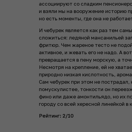
ассоциируют со сладким пенсионерс
и взяли мы на вооружение историю п
но есть моменты, где она не работае
И чебурек является как раз тем сам
сложиться: ледяной мансанильей за
фритюр. Чем жареное тесто не подой
активное, и жевать его не надо. А во
превращается в пену морскую, а точн
Несмотря на крепление, ей не хвата
природно низкая кислотность, арома
Сам чебурек при этом не пострадал, 
помускулистее, тонкости он переезжа
фино или даже амонтильядо, но их по
городу со всей хересной линейкой в 
Рейтинг: 2/10