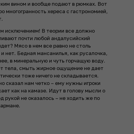
ким вином и вообще подают в рюмках. Вот
ро многогранность хереса с гастрономией,
т.
ым исключением! В теории все должно
пивают почти любой андалусийский
дет? Мясо в нем все равно не столь
т и нет. Бедная мансанилья, как русалочка,
ее, в минеральную и чуть горчащую воду.
ет тела, смыть жирное ощущение не дает
тически тоже ничего не складывается.
но сказал нам четко – ему нужны игроки
ет как на камазе. Идут в голову мысли о
д рукой не оказалось – не ходить же по
кармане.