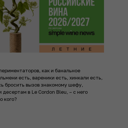
периментаторов, как и банальное
ьмени есть, вареники есть, хинкали есть,
ось бросить вызов знакомому шефу,
 десертам в Le Cordon Bleu, – с него
о кого?