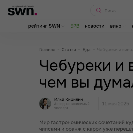
рейтинг SWN
БРВ
новости
вино
Главная
–
Статьи
–
Еда
–
Чебуреки и вино
Чебуреки и 
чем вы дума
Илья Кирилин
11 мая 2025
Автор, независимый
эксперт
Мир гастрономических сочетаний ку
чипсами и оранж с карри уже перешли