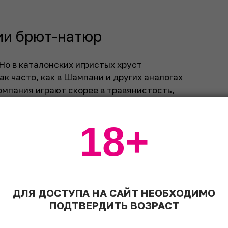
ии брют-натюр
 Но в каталонских игристых хруст
к часто, как в Шампани и других аналогах
компания играют скорее в травянистость,
им быть отличным сопровождением
рустом, жир и масло с сухостью и
18+
рогостью вина. Замечательно.
овке мы привыкли сочетать игристое со
о
черной икры
на гребешках. И оно верно,
понятной ситуации надо брать именно
мый топ, настроение поднимется. И
ДЛЯ ДОСТУПА НА САЙТ НЕОБХОДИМО
 разнообразие удивляет, насыщенные,
ПОДТВЕРДИТЬ ВОЗРАСТ
четаются даже с вполне себе жевательным