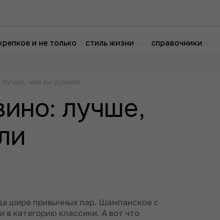
крепкое и не только
стиль жизни
справочники
: лучше, чем вы думали
вино: лучше,
ли
да шире привычных пар. Шампанское с
 в категорию классики. А вот что