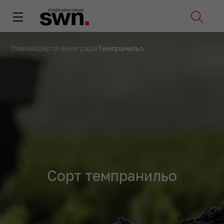
Главная
Сорта винограда
Темпранильо
Сорт темпранильо