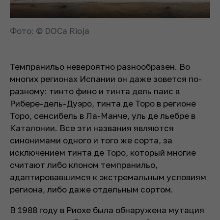
Фото: © DOCa Rioja
Темпранильо невероятно разнообразен. Во
многих регионах Испании он даже зовется по-
разному: тинто фино и тинта дель паис в
Рибере-дель-Дуэро, тинта де Торо в регионе
Торо, сенсибель в Ла-Манче, уль де льебре в
Каталонии. Все эти названия являются
синонимами одного и того же сорта, за
исключением тинта де Торо, который многие
считают либо клоном темпранильо,
адаптировавшимся к экстремальным условиям
региона, либо даже отдельным сортом.
В 1988 году в Риохе была обнаружена мутация