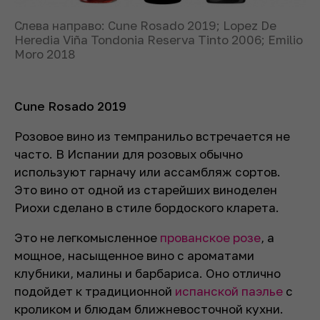
Слева направо: Сune Rosado 2019; Lopez De
Heredia Viña Tondonia Reserva Tinto 2006; Emilio
Moro 2018
Сune Rosado 2019
Розовое вино из темпранильо встречается не
часто. В Испании для розовых обычно
используют гарначу или ассамбляж сортов.
Это вино от одной из старейших виноделен
Риохи сделано в стиле бордоского кларета.
Это не легкомысленное
прованское розе
, а
мощное, насыщенное вино с ароматами
клубники, малины и барбариса. Оно отлично
подойдет к традиционной
испанской паэлье
с
кроликом и блюдам ближневосточной кухни.