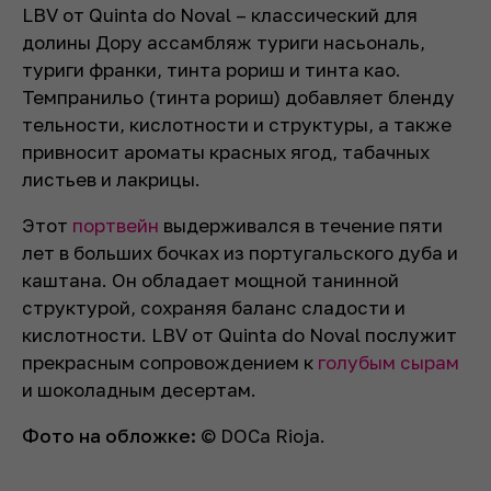
LBV от Quinta do Noval – классический для
долины Дору ассамбляж туриги насьональ,
туриги франки, тинта рориш и тинта као.
Темпранильо (тинта рориш) добавляет бленду
тельности, кислотности и структуры, а также
привносит ароматы красных ягод, табачных
листьев и лакрицы.
Этот
портвейн
выдерживался в течение пяти
лет в больших бочках из португальского дуба и
каштана. Он обладает мощной танинной
структурой, сохраняя баланс сладости и
кислотности. LBV от Quinta do Noval послужит
прекрасным сопровождением к
голубым сырам
и шоколадным десертам.
Фото на обложке:
© DOCa Rioja.