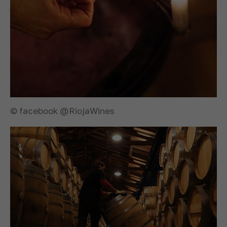
© facebook @RiojaWines