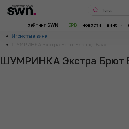
Главная
рейтинг SWN
БРВ
новости
вино
О рейтинге
Игристые вина
ШУМРИНКА Экстра Брют Блан де Блан
ШУМРИНКА Экстра Брют Б