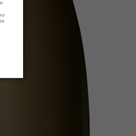
я
но
ля