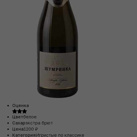
Оценка
Цвет
белое
Сахар
экстра брют
Цена
1200 ₽
Категория
Игристые по классике