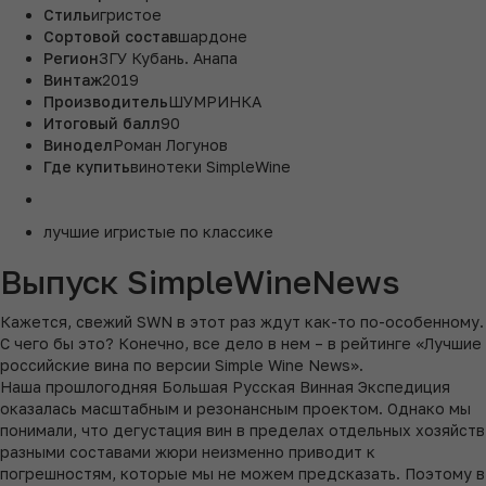
Стиль
игристое
Сортовой состав
шардоне
Регион
ЗГУ Кубань. Анапа
Винтаж
2019
Производитель
ШУМРИНКА
Итоговый балл
90
Винодел
Роман Логунов
Где купить
винотеки SimpleWine
лучшие игристые по классике
Выпуск SimpleWineNews
Кажется, свежий SWN в этот раз ждут как-то по-особенному.
С чего бы это? Конечно, все дело в нем – в рейтинге «Лучшие
российские вина по версии Simple Wine News».
Наша прошлогодняя Большая Русская Винная Экспедиция
оказалась масштабным и резонансным проектом. Однако мы
понимали, что дегустация вин в пределах отдельных хозяйств
разными составами жюри неизменно приводит к
погрешностям, которые мы не можем предсказать. Поэтому в