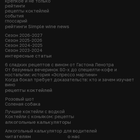
крепкое и не только
рейтинги
рецепты коктейлей
события
глоссарий
рейтинги Simple wine news
Сезон 2026-2027
Сезон 2025-2026
Сезон 2024-2025
Сезон 2023-2024
интересные статьи
6 сладких рецептов с вином от Гастона Ленотра
От безумных вечеринок 80-х до спешелти-кофе и
ностальгии: история «Эспрессо мартини»
Когда бокал требует доказательств: кто и зачем изучает
вино
рецепты коктейлей
Розовый шот
Соленая собака
Лучшие коктейли с водкой
Коктейли с коньяком: рецепты
алкогольные калькуляторы
Алкогольный калькулятор для водителей
читателям
о нас