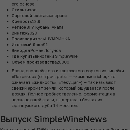
его основе
Стиль
тихое
Сортовой состав
саперави
Крепость
13,9
Регион
ЗГУ Кубань. Анапа
Винтаж
2020
Производитель
ШУМРИНКА
Итоговый балл
91
Винодел
Роман Логунов
Где купить
винотеки SimpleWine
Объем производства
20000
Бленд европейского и кавказского сортов из линейки
«Петрикор» (от греч. petra — «камень» и ichor, что
означает «жидкость», «текущая») — так называют
свежий аромат земли, который ощущается после
дождя. Полное гребнеотделение, ферментация в
нержавеющей стали, выдержка в бочках из
французского дуба 14 месяцев.
Выпуск SimpleWineNews
Кажется, свежий SWN в этот раз ждут как-то по-особенному.