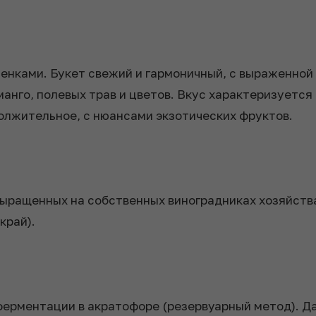
енками. Букет свежий и гармоничный, с выраженной
манго, полевых трав и цветов. Вкус характеризуетс
олжительное, с нюансами экзотических фруктов.
выращенных на собственных виноградниках хозяйств
край).
ферментации в акратофоре (резервуарный метод). Д