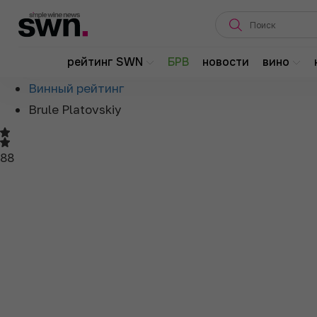
Главная
рейтинг SWN
БРВ
новости
вино
О рейтинге
Винный рейтинг
Brule Platovskiy
88