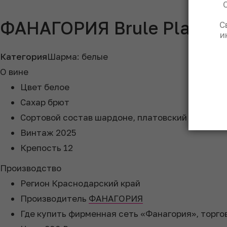
ФАНАГОРИЯ Brule Platovs
С
и
Категория
Шарма: белые
О вине
Цвет
белое
Сахар
брют
Сортовой состав
шардоне, платовский
Винтаж
2025
Крепость
12
Производство
Регион
Краснодарский край
Производитель
ФАНАГОРИЯ
Где купить
фирменная сеть «Фанагория», торго