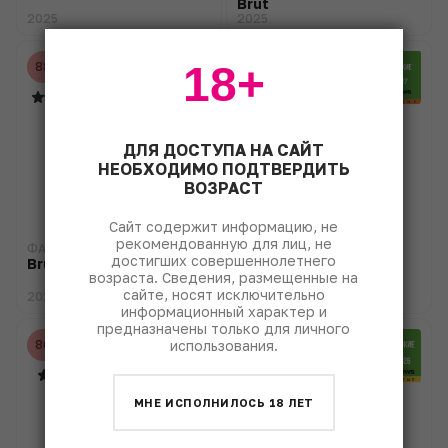
Brut
2025
2025
18+
88
87
ДЛЯ ДОСТУПА НА САЙТ
НЕОБХОДИМО ПОДТВЕРДИТЬ
ВОЗРАСТ
Сайт содержит информацию, не
рекомендованную для лиц, не
ФАНАГОРИЯ
ФАНАГОРИЯ
достигших совершеннолетнего
Brule Platovskiy
Brule Muscat Ottonel
возраста. Сведения, размещенные на
Brut
сайте, носят исключительно
2025
2025
информационный характер и
предназначены только для личного
использования.
86
90
МНЕ ИСПОЛНИЛОСЬ 18 ЛЕТ