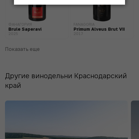
ФАНАГОРИЯ
FANAGORIA
Brule Saperavi
Primum Alveus Brut VII
2025
2017
Показать еще
Другие винодельни Краснодарский
край