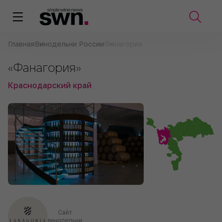
Главная
Винодельни России
Фанагория
«Фанагория»
Краснодарский край
Сайт
винодельни