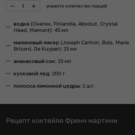
1
укажите количество порций
водка
(Онегин, Finlandia, Absolut, Crystal
Head, Mamont):
45
мл
малиновый ликер
(Joseph Cartron, Bols, Marie
Brizard, De Kuyper):
15
мл
ананасовый сок
:
15
мл
кусковой лед
:
200
г
полоска лимонной цедры
:
1
шт.
Рецепт коктейля Френч мартини