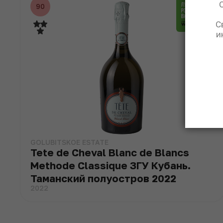
90
С
и
GOLUBITSKOE ESTATE
Tete de Cheval Blanc de Blancs
Methode Classique ЗГУ Кубань.
Таманский полуостров 2022
2022