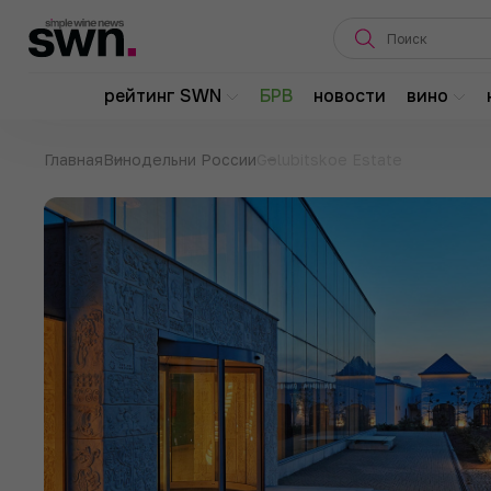
рейтинг SWN
БРВ
новости
вино
Главная
Винодельни России
Golubitskoe Estate