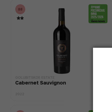
88
GOLUBITSKOE ESTATE
Cabernet Sauvignon
2022