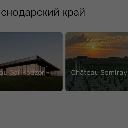
аснодарский край
au Gaï-Kodzor
Château Semiray