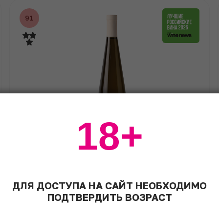
91
18+
GOLUBITSKOE ESTATE
Winery Series Riesling ЗГУ Кубань.
Таманский полуостров 2022
ДЛЯ ДОСТУПА НА САЙТ НЕОБХОДИМО
2022
ПОДТВЕРДИТЬ ВОЗРАСТ