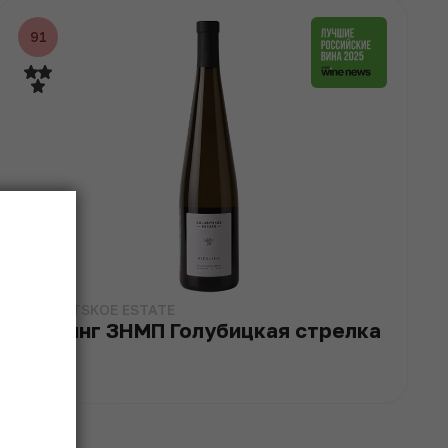
91
GOLUBITSKOE ESTATE
Рислинг ЗНМП Голубицкая стрелка
2023
2023