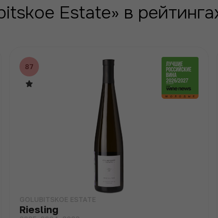
itskoe Estate» в рейтинг
87
GOLUBITSKOE ESTATE
Riesling