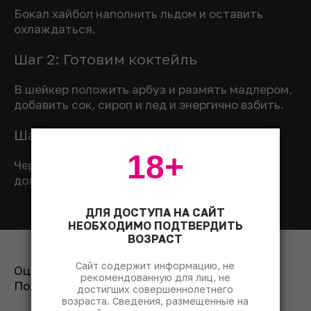
Бокал хайбол наполнить льдом и оставить
охлаждаться.
Шаг 2: Готовим коктейль
В шейкер положить арбуз и размять мадлером,
добавить сок, сироп и лед и энергично взбить.
Шаг 3: Подаем коктейль
18+
Через стрейнер перелить коктейль в бокал,
долить лимонадом, подавать с трубочкой.
ДЛЯ ДОСТУПА НА САЙТ
НЕОБХОДИМО ПОДТВЕРДИТЬ
ВОЗРАСТ
Сайт содержит информацию, не
Оценить рецепт:
рекомендованную для лиц, не
Поделиться:
достигших совершеннолетнего
возраста. Сведения, размещенные на