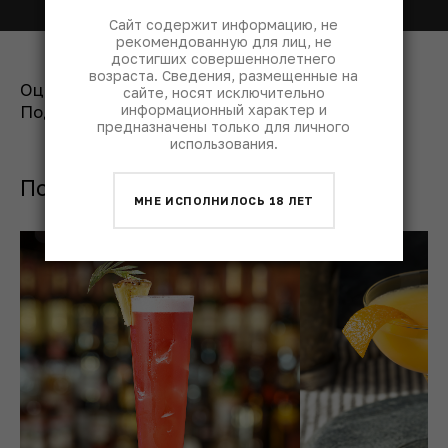
Сайт содержит информацию, не
рекомендованную для лиц, не
достигших совершеннолетнего
возраста. Сведения, размещенные на
Оценить рецепт:
сайте, носят исключительно
информационный характер и
Поделиться:
предназначены только для личного
использования.
Похожие коктейли с джином
МНЕ ИСПОЛНИЛОСЬ 18 ЛЕТ