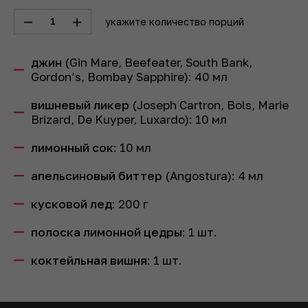
1
укажите количество порций
джин
(Gin Mare, Beefeater, South Bank,
Gordon’s, Bombay Sapphire):
40
мл
вишневый ликер
(Joseph Cartron, Bols, Marie
Brizard, De Kuyper, Luxardo):
10
мл
лимонный сок
:
10
мл
апельсиновый биттер
(Angostura):
4
мл
кусковой лед
:
200
г
полоска лимонной цедры
:
1
шт.
коктейльная вишня
:
1
шт.