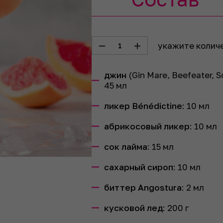
укажите колич
1
джин
(Gin Mare, Beefeater, 
45
мл
ликер Bénédictine
:
10
мл
абрикосовый ликер
:
10
мл
сок лайма
:
15
мл
сахарный сироп
:
10
мл
биттер Angostura
:
2
мл
кусковой лед
:
200
г