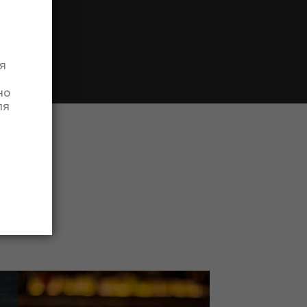
фрута.
я
но
ля