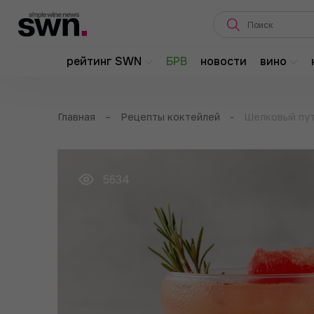
рейтинг SWN
БРВ
новости
вино
Главная
–
Рецепты коктейлей
-
Шелковый пу
5634