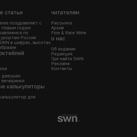
е статьи
читателям
News поздравляет с
Рассылка
 Новым годом
Архив
равляемся по
Fine & Rare Wine
курортам России
о нас
SWN в цифрах, высотах
образии
Об издании
октейлей
Редакция
Где найти SWN
Реклама
ски
Контакты
я девушек
 вечеринки
ые калькуляторы
калькулятор для