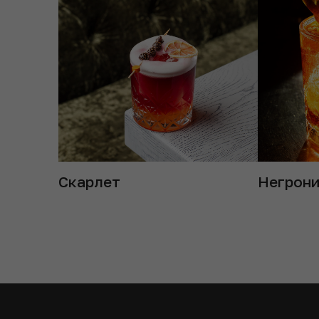
Скарлет
Негрон