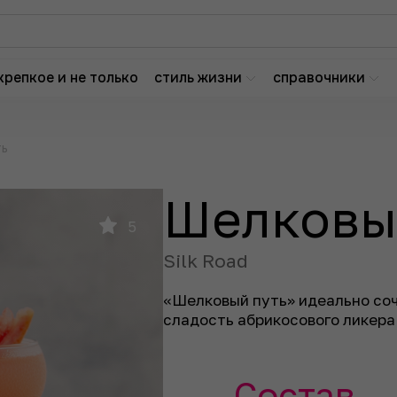
крепкое и не только
стиль жизни
справочники
ть
Шелковы
5
Silk Road
«Шелковый путь» идеально соче
сладость абрикосового ликера
Состав