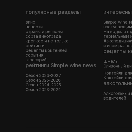
популярные разделы
интересны
вино
Simple Wine 
новости
наступающим
страны и регионы
На воды: отп
сорта винограда
термальным 
крепкое и не только
#экспедиция
рейтинги
и ином разно
рецепты коктейлей
рецепты к
события
глоссарий
Шмель
рейтинги Simple wine news
Сливочный ви
Коктейли дл
Сезон 2026-2027
Коктейли для
Сезон 2025-2026
алкогольн
Сезон 2024-2025
Сезон 2023-2024
Алкогольный 
водителей