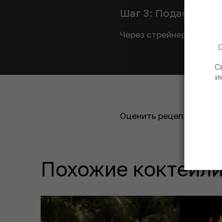
Шаг 3: Подаем кок
Через стрейнер перелит
С
и
Оценить рецепт:
Похожие коктейли