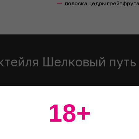
полоска цедры грейпфрут
ктейля Шелковый путь
ал
 его льдом и оставить охлаждаться.
18+
 ингредиенты
ингредиенты, добавить лед и энергично потрясти.