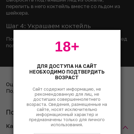
перелить в него коктейль вместе со льдом из
шейкера.
Шаг 4: Украшаем коктейль
Поместить веточку мяты в бокал, сверху на лед
18+
положить дольку лайма.
ДЛЯ ДОСТУПА НА САЙТ
НЕОБХОДИМО ПОДТВЕРДИТЬ
ВОЗРАСТ
Оценить рецепт:
Сайт содержит информацию, не
Поделиться:
рекомендованную для лиц, не
достигших совершеннолетнего
возраста. Сведения, размещенные на
сайте, носят исключительно
Популярные вопросы
информационный характер и
предназначены только для личного
использования.
Как правильно пить «Май тай»?