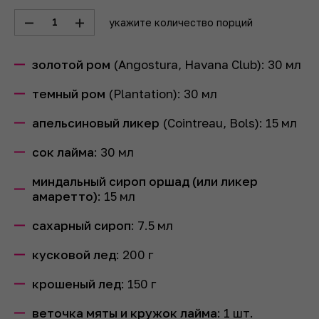
1
укажите количество порций
золотой ром
(Angostura, Havana Club):
30
мл
темный ром
(Plantation):
30
мл
апельсиновый ликер
(Cointreau, Bols):
15
мл
сок лайма
:
30
мл
миндальный сироп оршад (или ликер
амаретто)
:
15
мл
сахарный сироп
:
7.5
мл
кусковой лед
:
200
г
крошеный лед
:
150
г
веточка мяты и кружок лайма
:
1
шт.