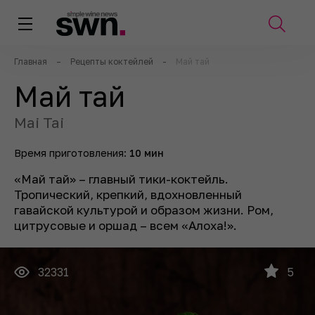
Главная
–
Рецепты коктейлей
-
Май тай
Май тай
Mai Tai
Время приготовления:
10 мин
«Май тай» – главный тики-коктейль.
Тропический, крепкий, вдохновленный
гавайской культурой и образом жизни. Ром,
цитрусовые и оршад – всем «Алоха!».
32331
5