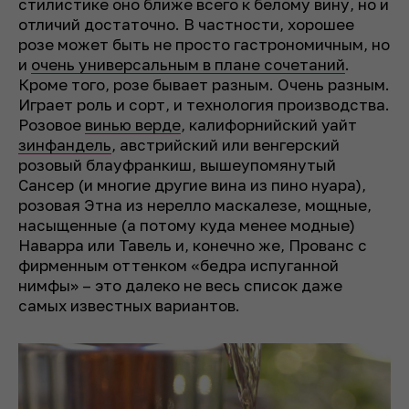
стилистике оно ближе всего к белому вину, но и
отличий достаточно. В частности, хорошее
розе может быть не просто гастрономичным, но
и
очень универсальным в плане сочетаний
.
Кроме того, розе бывает разным. Очень разным.
Играет роль и сорт, и технология производства.
Розовое
винью верде
, калифорнийский уайт
зинфандель
, австрийский или венгерский
розовый блауфранкиш, вышеупомянутый
Сансер (и многие другие вина из пино нуара),
розовая Этна из нерелло маскалезе, мощные,
насыщенные (а потому куда менее модные)
Наварра или Тавель и, конечно же, Прованс с
фирменным оттенком «бедра испуганной
нимфы» – это далеко не весь список даже
самых известных вариантов.