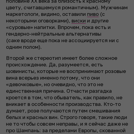
половине XX века за близость к красному
цвету, считавшемуся романтичным). Мужчинам
маркетологи, видимо, оставили
пиво
(с
некоторыми оговорками),
виски
и другие
«суровые» напитки. Впрочем, пока есть и
гендерно-нейтральные альтернативы
(саке вроде еще пока не ассоциируется ни с
одним полом).
Второй же стереотип имеет более сложное
происхождение. Да, разумеется, есть
шовинисты, которые не воспринимают розовые
вина всерьез именно потому, что они
«девочковые», но очевидно, что это не
единственная причина. Отчасти разгадка
кроется в том, что обыватель, как правило, не
вникает в особенности производства. Кто-то
думает, розе получаются путем смешивания
белых и красных вин. Строго говоря, такие люди
не то чтобы совсем неправы, и я сейчас даже не
про Шампань: за пределами Европы, скованной