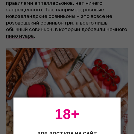
правилами
аппелласьонов
, нет ничего
запрещенного. Так, например, розовые
новозеландские
совиньоны
– это вовсе не
розовощекий совиньон гри, а всего лишь
обычный совиньон, в который добавили немного
пино нуара
.
18+
ДЛЯ ДОСТУПА НА САЙТ