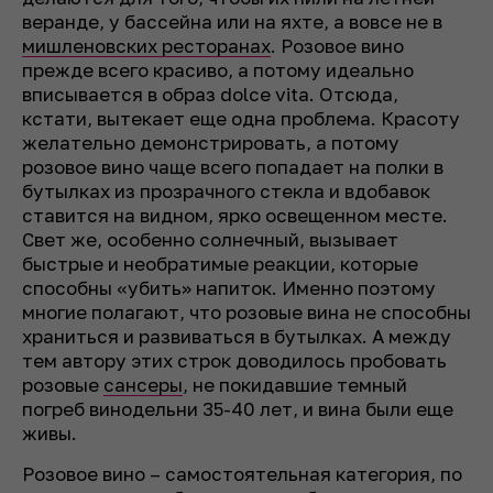
веранде, у бассейна или на яхте, а вовсе не в
мишленовских ресторанах
. Розовое вино
прежде всего красиво, а потому идеально
вписывается в образ dolce vita. Отсюда,
кстати, вытекает еще одна проблема. Красоту
желательно демонстрировать, а потому
розовое вино чаще всего попадает на полки в
бутылках из прозрачного стекла и вдобавок
ставится на видном, ярко освещенном месте.
Свет же, особенно солнечный, вызывает
быстрые и необратимые реакции, которые
способны «убить» напиток. Именно поэтому
многие полагают, что розовые вина не способны
храниться и развиваться в бутылках. А между
тем автору этих строк доводилось пробовать
розовые
сансеры
, не покидавшие темный
погреб винодельни 35-40 лет, и вина были еще
живы.
Розовое вино – самостоятельная категория, по