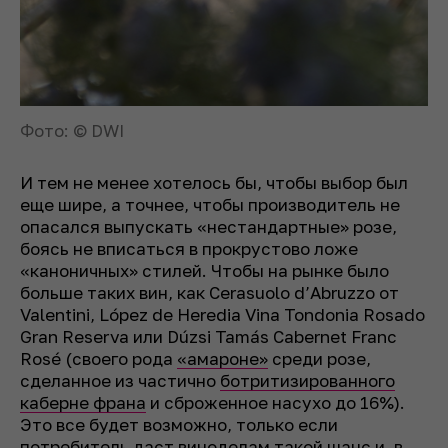
Фото: © DWI
И тем не менее хотелось бы, чтобы выбор был
еще шире, а точнее, чтобы производитель не
опасался выпускать «нестандартные» розе,
боясь не вписаться в прокрустово ложе
«каноничных» стилей. Чтобы на рынке было
больше таких вин, как Cerasuolo d’Abruzzo от
Valentini, López de Heredia Vina Tondonia Rosado
Gran Reserva или Dúzsi Tamás Cabernet Franc
Rosé (своего рода
«амароне»
среди розе,
сделанное из частично
ботритизированного
каберне франа
и сброженное насухо до 16%).
Это все будет возможно, только если
потребитель даст виноделам такой шанс и, в