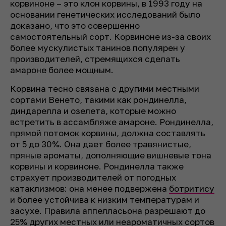
корвиноне – это клон корвины, в 1993 году на
основании генетических исследований было
доказано, что это совершенно
самостоятельный сорт. Корвиноне из-за своих
более мускулистых танинов популярен у
производителей, стремящихся сделать
амароне более мощным.
Корвина тесно связана с другими местными
сортами Венето, такими как рондинелла,
диндарелла и озелета, которые можно
встретить в ассамбляже амароне. Рондинелла,
прямой потомок корвины, должна составлять
от 5 до 30%. Она дает более травянистые,
пряные ароматы, дополняющие вишневые тона
корвины и корвиноне. Рондинелла также
страхует производителей от погодных
катаклизмов: она менее подвержена
ботритису
и более устойчива к низким температурам и
засухе. Правила аппелласьона разрешают до
25% других местных или неароматичных сортов