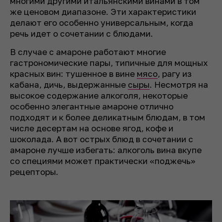
многими другими итальянскими винами в том
же ценовом диапазоне. Эти характеристики
делают его особенно универсальным, когда
речь идет о сочетании с блюдами.
В случае с амароне работают многие
гастрономические пары, типичные для мощных
красных вин: тушенное в вине
мясо
, рагу из
кабана, дичь, выдержанные
сыры
. Несмотря на
высокое содержание алкоголя, некоторые
особенно элегантные амароне отлично
подходят и к более деликатным блюдам, в том
числе десертам на основе ягод, кофе и
шоколада. А вот острых блюд в сочетании с
амароне лучше избегать: алкоголь вина вкупе
со специями может практически «поджечь»
рецепторы.