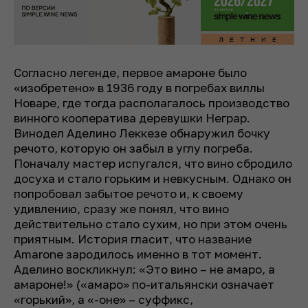
Согласно легенде, первое амароне было
«изобретено» в 1936 году в погребах виллы
Новаре, где тогда располагалось производство
винного кооператива деревушки Неграр.
Винодел Аделино Леккезе обнаружил бочку
речото, которую он забыл в углу погреба.
Поначалу мастер испугался, что вино сбродило
досуха и стало горьким и невкусным. Однако он
попробовал забытое речото и, к своему
удивлению, сразу же понял, что вино
действительно стало сухим, но при этом очень
приятным. История гласит, что название
Amarone зародилось именно в тот момент.
Аделино воскликнул: «Это вино – не амаро, а
амароне!» («амаро» по-итальянски означает
«горький», а «-оне» – суффикс,