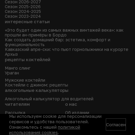
Сезон 2026-2027
Сезон 2025-2026
Сезон 2024-2025
Сезон 2023-2024
интересные статьи
«Это будет один из самых важных винтажей века»: как
прошли ан-примёры в Бордо
Как создать домашний бар: эстетика, комфорт и
функциональность
Кавказский апре-ски: что пьют горнолыжники на курорте
Архыз
рецепты коктейлей
Манго слинг
Ураган
Мужские коктейли
Коктейли с джином: рецепты
алкогольные калькуляторы
Алкогольный калькулятор для водителей
читателям
о нас
Рассылка
Об издании
Мы используем cookie для персонализации
Архив
Редакция
сервисов и удобства пользователей.
Fine & Rare Wine
Где найти SWN
Согласен
Ознакомьтесь с нашей
политикой
Реклама
Контакты
использования cookies
.