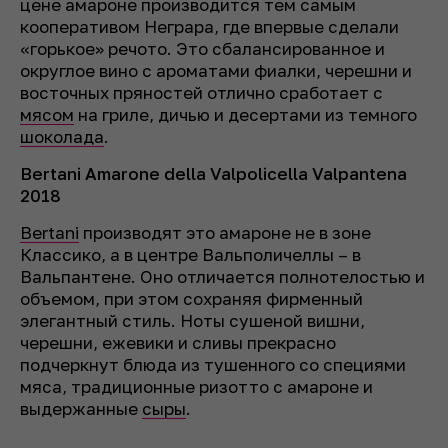
цене амароне производится тем самым
кооперативом Неграра, где впервые сделали
«горькое» речото. Это сбалансированное и
округлое вино с ароматами фиалки, черешни и
восточных пряностей отлично сработает с
мясом
на гриле, дичью и десертами из темного
шоколада
.
Bertani Amarone della Valpolicella Valpantena
2018
Bertani
производят это амароне не в зоне
Классико, а в центре Вальполичеллы – в
Вальпантене. Оно отличается полнотелостью и
объемом, при этом сохраняя фирменный
элегантный стиль. Ноты сушеной вишни,
черешни, ежевики и сливы прекрасно
подчеркнут блюда из тушенного со специями
мяса, традиционные ризотто с амароне и
выдержанные
сыры
.