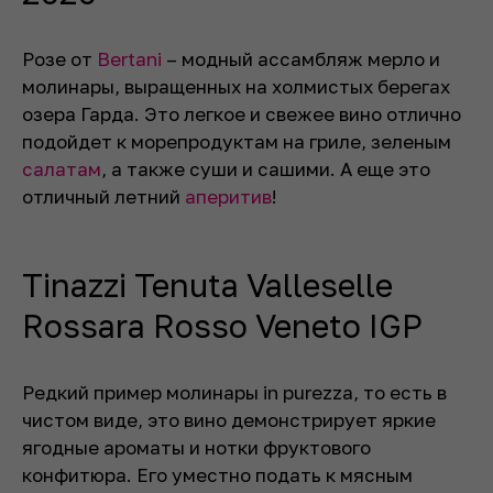
Розе от
Bertani
– модный ассамбляж мерло и
молинары, выращенных на холмистых берегах
озера Гарда. Это легкое и свежее вино отлично
подойдет к морепродуктам на гриле, зеленым
салатам
, а также суши и сашими. А еще это
отличный летний
аперитив
!
Tinazzi Tenuta Valleselle
Rossara Rosso Veneto IGP
Редкий пример молинары
in purezza
, то есть в
чистом виде, это вино демонстрирует яркие
ягодные ароматы и нотки фруктового
конфитюра. Его уместно подать к мясным