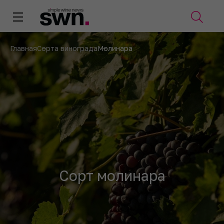
Главная
Сорта винограда
Молинара
Сорт молинара