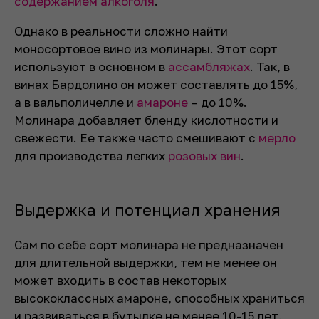
содержанием алкоголя
.
Однако в реальности сложно найти
моносортовое вино из молинары. Этот сорт
используют в основном в
ассамбляжах
. Так, в
винах Бардолино он может составлять до 15%,
а в вальполичелле и
амароне
– до 10%.
Молинара добавляет бленду кислотности и
свежести. Ее также часто смешивают с
мерло
для производства легких
розовых вин
.
Выдержка и потенциал хранения
Сам по себе сорт молинара не предназначен
для длительной выдержки, тем не менее он
может входить в состав некоторых
высококлассных амароне, способных храниться
и развиваться в бутылке не менее 10-15 лет.