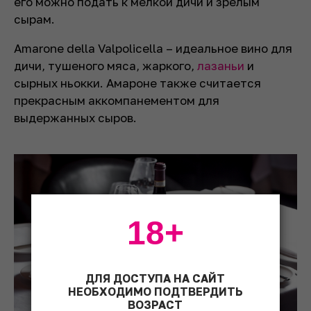
его можно подать к мелкой дичи и зрелым
сырам.
Amarone della Valpolicella – идеальное вино для
дичи, тушеного мяса, жаркого,
лазаньи
и
сырных ньокки. Амароне также считается
прекрасным аккомпанементом для
выдержанных сыров.
18+
ДЛЯ ДОСТУПА НА САЙТ
НЕОБХОДИМО ПОДТВЕРДИТЬ
ВОЗРАСТ