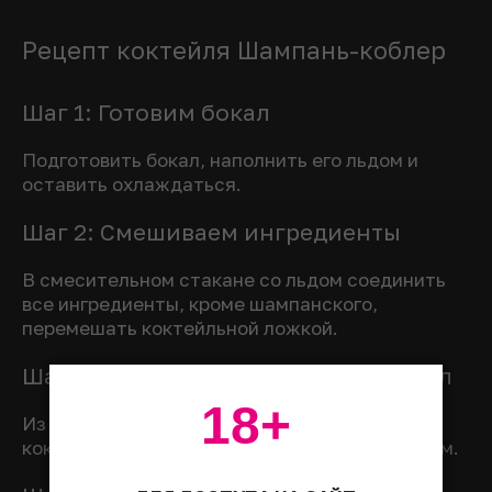
Рецепт коктейля Шампань-коблер
Шаг 1: Готовим бокал
Подготовить бокал, наполнить его льдом и
оставить охлаждаться.
Шаг 2: Смешиваем ингредиенты
В смесительном стакане со льдом соединить
все ингредиенты, кроме шампанского,
перемешать коктейльной ложкой.
Шаг 3: Переливаем коктейль в бокал
18+
Из флюта выбросить лед, перелить в бокал
коктейль через стрейнер, долить шампанским.