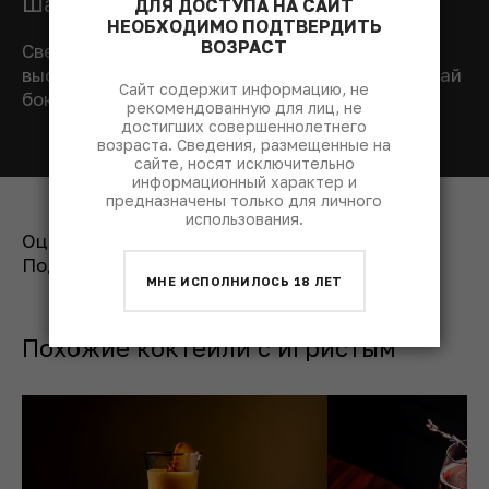
Шаг 4: Украшаем коктейль
ДЛЯ ДОСТУПА НА САЙТ
НЕОБХОДИМО ПОДТВЕРДИТЬ
ВОЗРАСТ
Свернуть лимонную цедру в спираль, чтобы
высвободить эфирные масла, положить на край
Сайт содержит информацию, не
бокала.
рекомендованную для лиц, не
достигших совершеннолетнего
возраста. Сведения, размещенные на
сайте, носят исключительно
информационный характер и
предназначены только для личного
использования.
Оценить рецепт:
Поделиться:
МНЕ ИСПОЛНИЛОСЬ 18 ЛЕТ
Похожие коктейли с игристым