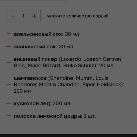
1
укажите количество порций
апельсиновый сок
:
30
мл
ананасовый сок
:
30
мл
вишневый ликер
(Luxardo, Joseph Cartron,
Bols, Marie Brizard, Fruko Schulz):
20
мл
шампанское
(Chanoine, Mumm, Louis
Roederer, Moët & Chandon, Piper-Heidsieck):
120
мл
кусковой лед
:
200
мл
полоска лимонной цедры
:
1
шт.