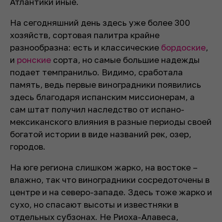
Атлантики иные.
На сегодняшний день здесь уже более 300
хозяйств, сортовая палитра крайне
разнообразна: есть и классические
бордоские
,
и
ронские
сорта, но самые большие надежды
подает темпранильо. Видимо, сработала
память, ведь первые виноградники появились
здесь благодаря испанским миссионерам, а
сам штат получил наследство от испано-
мексиканского влияния в разные периоды своей
богатой истории в виде названий рек, озер,
городов.
На юге региона слишком жарко, на востоке –
влажно, так что виноградники сосредоточены в
центре и на северо-западе. Здесь тоже жарко и
сухо, но спасают высоты и известняки в
отдельных субзонах. Не Риоха-Алавеса,