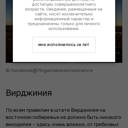
достигших совершеннолетнего
возраста. Сведения, размещенные на
сайте, носят исключительно
информационный характер и
предназначены только для личного
использования.
МНЕ ИСПОЛНИЛОСЬ 18 ЛЕТ
© facebook@fingerlakeswinealliance
Вирджиния
По всем правилам в штате Вирджиния на
восточном побережье не должно быть никакого
виноделия – здесь очень влажно, от грибковых