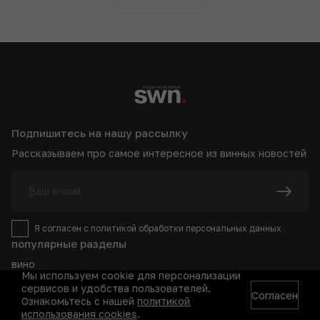
Подпишитесь на нашу рассылку
Рассказываем про самое интересное из винных новостей
Я согласен с
политикой
обработки персональных данных
популярные разделы
вино
новости
Мы используем cookie для персонализации
страны и регионы
сервисов и удобства пользователей.
Согласен
сорта винограда
Ознакомьтесь с нашей
политикой
крепкое и не только
использования cookies
.