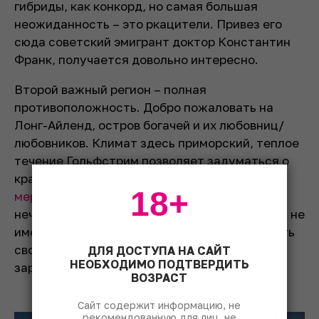
гибриды, как конкорд, но самая большая
неожиданность – это ркацители. Привез его
сюда советский эмигрант доктор Константин
Франк, получается довольно интересно.
Второй важный регион – полная
противоположность. Добро пожаловать на
Лонг-Айленд, остров богачей и их любовниц/
любовников. Климат здесь приморский, теплое
течение Гольфстрим позволяет задуматься о
красных сортах, и лучше всего получаются
18+
мерло
и
каберне фран
. Стоят они здесь
нечеловеческих денег, но проблем со сбытом не
имеют: гордые ньюйоркцы готовы поддержать
своего производителя честно или не очень
ДЛЯ ДОСТУПА НА САЙТ
НЕОБХОДИМО ПОДТВЕРДИТЬ
заработанным долларом, а иногда и сотней.
ВОЗРАСТ
Сайт содержит информацию, не
рекомендованную для лиц, не