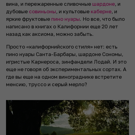
вина, и пережаренные сливочные
шардоне
, и
дубовые
совиньоны
, и культовые
каберне
, и
яркие фруктовые
пино нуары
. Но все, что было
написано в книгах о Калифорнии еще 20 лет
назад как аксиома, можно забыть.
Просто «калифорнийского стиля» нет: есть
пино нуары Санта-Барбары, шардоне Сономы,
игристые Карнероса, зинфандели Лодай. И это
еще не говоря об экспериментальных сортах. А
где вы еще на одном винограднике встретите
менсию, труссо и серый мерло?