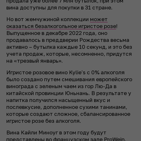
продала уже более 7 млн бутылок, при этом
вина доступны для покупки в 31 стране.
Но вот жемчужиной коллекции
может
оказаться безалкогольное игристое розе
!
Выпущенное в декабре 2022 года, оно
продавалось в преддверии Рождества весьма
активно – бутылка каждые 10 секунд, и это без
учета продаж, которые, несомненно, придутся
на «трезвый январь».
Игристое розовое вино Kylie's с 0% алкоголя
было создано путем смешивания европейского
винограда с зеленым чаем из гор Лю-Да в
китайской провинции Юньнань. В результате у
напитка получился насыщенный вкус и
послевкусие, дополненное сухими танинами,
которые создают сложное, сбалансированное
игристое розе без алкоголя.
Вина Кайли Миноуг в этом году будут
представлены во французском зале ProWein.