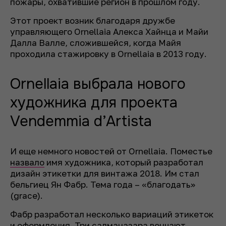
пожары, охватившие регион в прошлом году.
Этот проект возник благодаря дружбе
управляющего Ornellaia Алекса Хайнца и Майи
Далла Валле, сложившейся, когда Майя
проходила стажировку в Ornellaia в 2013 году.
Ornellaia выбрала нового
художника для проекта
Vendemmia d’Artista
И еще немного новостей от Ornellaia. Поместье
назвало
имя художника, который разработал
дизайн этикетки для винтажа 2018. Им стал
бельгиец Ян Фабр. Тема года – «благодать»
(
grace
).
Фабр разработал несколько вариаций этикеток
и оформления. Три салманазара венчают