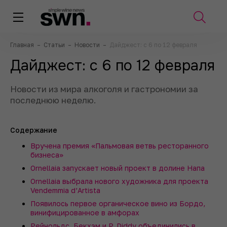
Главная
–
Статьи
–
Новости
–
Дайджест: с 6 по 12 февраля
Дайджест: с 6 по 12 февраля
Новости из мира алкоголя и гастрономии за
последнюю неделю.
Содержание
Вручена премия «Пальмовая ветвь ресторанного
бизнеса»
Ornellaia запускает новый проект в долине Напа
Ornellaia выбрала нового художника для проекта
Vendemmia d’Artista
Появилось первое органическое вино из Бордо,
винифицированное в амфорах
Рейнольдс, Бекхэм и P. Diddy объединились в