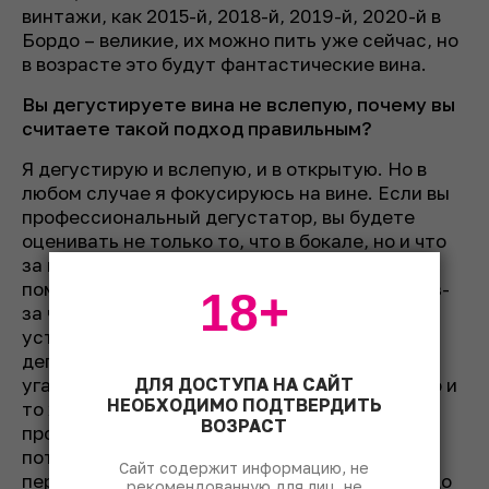
винтажи, как 2015-й, 2018-й, 2019-й, 2020-й в
Бордо – великие, их можно пить уже сейчас, но
в возрасте это будут фантастические вина.
Вы дегустируете вина не вслепую, почему вы
считаете такой подход правильным?
Я дегустирую и вслепую, и в открытую. Но в
любом случае я фокусируюсь на вине. Если вы
профессиональный дегустатор, вы будете
оценивать не только то, что в бокале, но и что
за ним стоит. Слепая дегустация может
помешать верной оценке вина, в том числе из-
18+
за человеческого фактора, например
усталости. Я люблю проводить слепые
дегустации с друзьями для развлечения, но
угадывать вино и оценивать его – это не одно и
ДЛЯ ДОСТУПА НА САЙТ
НЕОБХОДИМО ПОДТВЕРДИТЬ
то же. Описание вина в слепой дегустации
ВОЗРАСТ
профессиональным дегустатором и
потребителем – абсолютно разные вещи. Я в
Сайт содержит информацию, не
первую очередь журналист, поэтому мне надо
рекомендованную для лиц, не