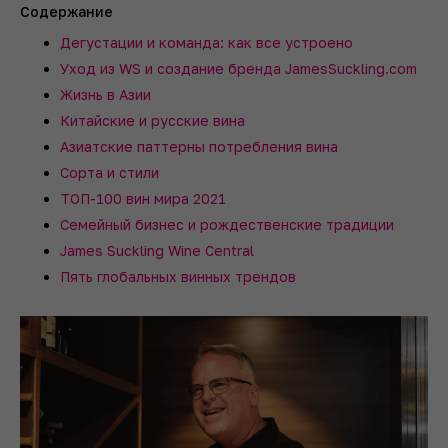
Содержание
Дегустации и команда: как все устроено
Уход из WS и создание бренда JamesSuckling.com
Жизнь в Азии
Китайские и русские вина
Азиатские паттерны потребления вина
Сорта и стили
ТОП-100 вин мира 2021
Семейный бизнес и рождественские традиции
James Suckling Wine Central
Пять глобальных винных трендов