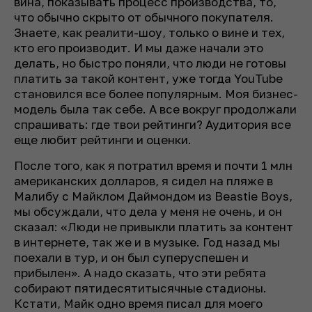
вина, показывать процесс производства, то,
что обычно скрыто от обычного покупателя.
Знаете, как реалити-шоу, только о вине и тех,
кто его производит. И мы даже начали это
делать, но быстро поняли, что люди не готовы
платить за такой контент, уже тогда YouTube
становился все более популярным. Моя бизнес-
модель была так себе. А все вокруг продолжали
спрашивать: где твои рейтинги? Аудитория все
еще любит рейтинги и оценки.
После того, как я потратил время и почти 1 млн
американских долларов, я сидел на пляже в
Малибу с Майклом Даймондом из Beastie Boys,
мы обсуждали, что дела у меня не очень, и он
сказал: «Люди не привыкли платить за контент
в интернете, так же и в музыке. Год назад мы
поехали в тур, и он был суперуспешен и
прибылен». А надо сказать, что эти ребята
собирают пятидесятитысячные стадионы.
Кстати, Майк одно время писал для моего