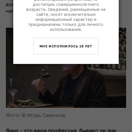
владеть всей информацией о вине, чтобы
достигших совершеннолетнего
возраста. Сведения, размещенные на
написать о нем.
сайте, носят исключительно
информационный характер и
предназначены только для личного
использования.
МНЕ ИСПОЛНИЛОСЬ 18 ЛЕТ
Фото: © Игорь Савельев
Вино – это ваша профессия, бывают ли дни,