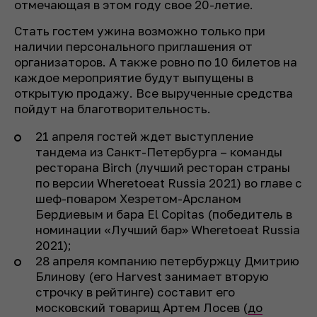
отмечающая в этом году свое 20-летие.
Стать гостем ужина возможно только при
наличии персонального приглашения от
организаторов. А также ровно по 10 билетов на
каждое мероприятие будут выпущены в
открытую продажу. Все вырученные средства
пойдут на благотворительность.
21 апреля гостей ждет выступление
тандема из Санкт-Петербурга – команды
ресторана Birch (лучший ресторан страны
по версии Wheretoeat Russia 2021) во главе с
шеф-поваром Хезретом-Арсланом
Бердиевым и бара El Copitas (победитель в
номинации «Лучший бар» Wheretoeat Russia
2021);
28 апреля компанию петербуржцу Дмитрию
Блинову (его Harvest занимает вторую
строчку в рейтинге) составит его
московский товарищ Артем Лосев (
до