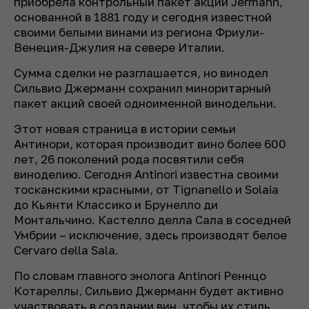
приобрела контрольный пакет акций Jermann,
основанной в 1881 году и сегодня известной
своими белыми винами из региона Фриули-
Венеция-Джулия на севере Италии.
Сумма сделки не разглашается, но винодел
Сильвио Джерманн сохранил миноритарный
пакет акций своей одноименной винодельни.
Этот новая страница в истории семьи
Антинори, которая производит вино более 600
лет, 26 поколений рода посвятили себя
виноделию. Сегодня Antinori известна своими
тосканскими красными, от Tignanello и Solaia
до Кьянти Классико и Брунелло ди
Монтальчино. Кастелло делла Сала в соседней
Умбрии – исключение, здесь производят белое
Cervaro della Sala.
По словам главного энолога Antinori Реннцо
Котареллы, Сильвио Джерманн будет активно
участвовать в создании вин, чтобы их стиль