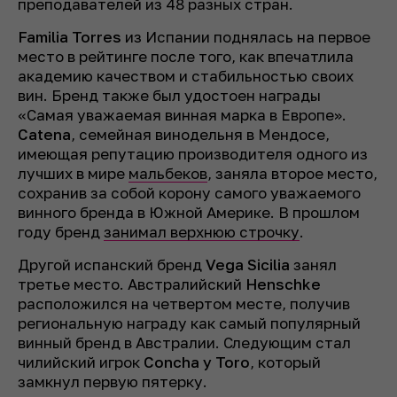
преподавателей из 48 разных стран.
Familia Torres
из Испании поднялась на первое
место в рейтинге после того, как впечатлила
академию качеством и стабильностью своих
вин. Бренд также был удостоен награды
«Самая уважаемая винная марка в Европе».
Catena
, семейная винодельня в Мендосе,
имеющая репутацию производителя одного из
лучших в мире
мальбеков
, заняла второе место,
сохранив за собой корону самого уважаемого
винного бренда в Южной Америке. В прошлом
году бренд
занимал верхнюю строчку
.
Другой испанский бренд
Vega Sicilia
занял
третье место. Австралийский
Henschke
расположился на четвертом месте, получив
региональную награду как самый популярный
винный бренд в Австралии. Следующим стал
чилийский игрок
Concha y Toro
, который
замкнул первую пятерку.