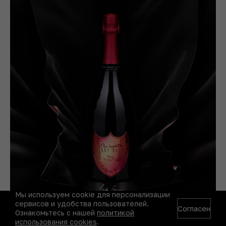
Мы используем cookie для персонализации
сервисов и удобства пользователей.
Согласен
Ознакомьтесь с нашей
политикой
использования cookies
.
© пресс-служба Dom Pérignon