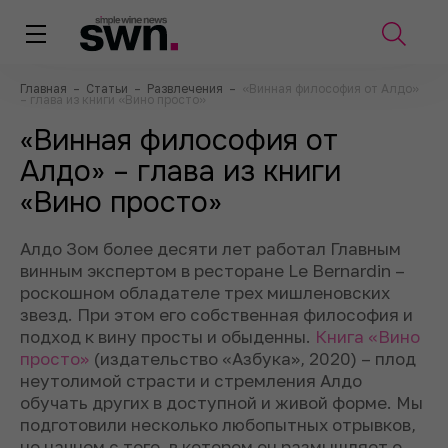
Главная
–
Статьи
–
Развлечения
–
«Винная философия от Алдо»
– глава из книги «Вино просто»
«Винная философия от
Алдо» – глава из книги
«Вино просто»
Алдо Зом более десяти лет работал Главным
винным экспертом в ресторане Le Bernardin –
роскошном обладателе трех мишленовских
звезд. При этом его собственная философия и
подход к вину просты и обыденны.
Книга «Вино
просто»
(издательство «Азбука», 2020) – плод
неутолимой страсти и стремления Алдо
обучать других в доступной и живой форме. Мы
подготовили несколько любопытных отрывков,
но начнем с того, в котором он размышляет о