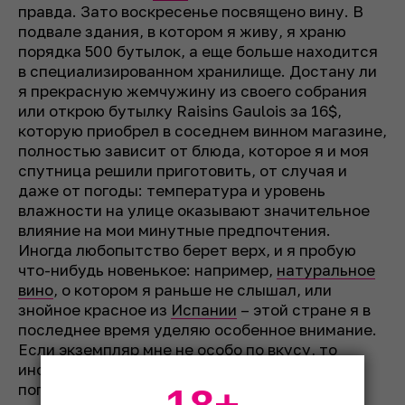
правда. Зато воскресенье посвящено вину. В
подвале здания, в котором я живу, я храню
порядка 500 бутылок, а еще больше находится
в специализированном хранилище. Достану ли
я прекрасную жемчужину из своего собрания
или открою бутылку Raisins Gaulois за 16$,
которую приобрел в соседнем винном магазине,
полностью зависит от блюда, которое я и моя
спутница решили приготовить, от случая и
даже от погоды: температура и уровень
влажности на улице оказывают значительное
влияние на мои минутные предпочтения.
Иногда любопытство берет верх, и я пробую
что-нибудь новенькое: например,
натуральное
вино
, о котором я раньше не слышал, или
знойное красное из
Испании
– этой стране я в
последнее время уделяю особенное внимание.
Если экземпляр мне не особо по вкусу, то
иногда я сохраняю бутылку, чтобы еще раз
попробовать его на следующий день или же