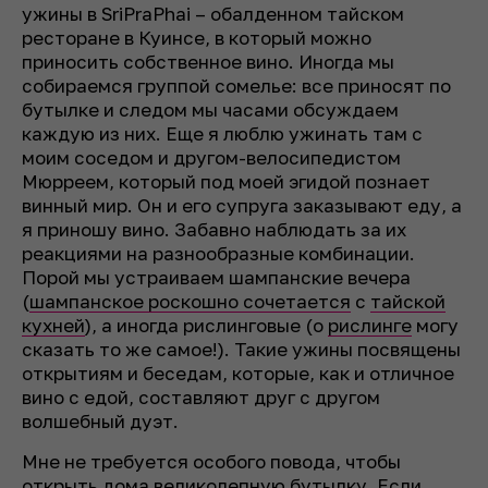
ужины в SriPraPhai – обалденном тайском
ресторане в Куинсе, в который можно
приносить собственное вино. Иногда мы
собираемся группой сомелье: все приносят по
бутылке и следом мы часами обсуждаем
каждую из них. Еще я люблю ужинать там с
моим соседом и другом-велосипедистом
Мюрреем, который под моей эгидой познает
винный мир. Он и его супруга заказывают еду, а
я приношу вино. Забавно наблюдать за их
реакциями на разнообразные комбинации.
Порой мы устраиваем шампанские вечера
(
шампанское роскошно сочетается
с
тайской
кухней
), а иногда рислинговые (о
рислинге
могу
сказать то же самое!). Такие ужины посвящены
открытиям и беседам, которые, как и отличное
вино с едой, составляют друг с другом
волшебный дуэт.
Мне не требуется особого повода, чтобы
открыть дома великолепную бутылку. Если