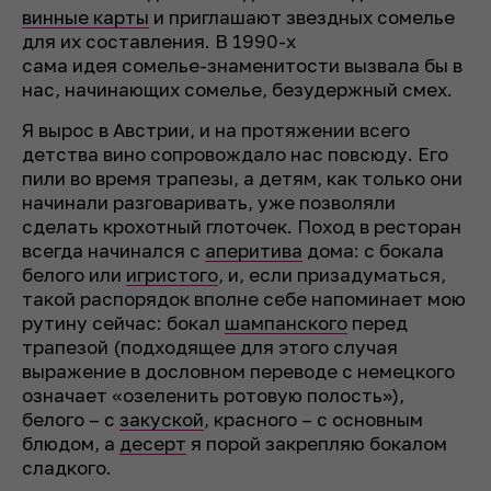
винные карты
и приглашают звездных сомелье
для их составления. В 1990-х
сама идея сомелье-знаменитости вызвала бы в
нас, начинающих сомелье, безудержный смех.
Я вырос в Австрии, и на протяжении всего
детства вино сопровождало нас повсюду. Его
пили во время трапезы, а детям, как только они
начинали разговаривать, уже позволяли
сделать крохотный глоточек. Поход в ресторан
всегда начинался с
аперитива
дома: с бокала
белого или
игристого
, и, если призадуматься,
такой распорядок вполне себе напоминает мою
рутину сейчас: бокал
шампанского
перед
трапезой (подходящее для этого случая
выражение в дословном переводе с немецкого
означает «озеленить ротовую полость»),
белого – с
закуской
, красного – с основным
блюдом, а
десерт
я порой закрепляю бокалом
сладкого.