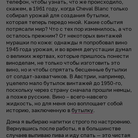
телефон, чтобы узнать, что же происходило,
скажем, в 1961 году, когда Cheval Blanc только
собирал урожай для создания бутылки,
которая теперь передо мной. Какие события
потрясали мир? Что с тех пор изменилось, а что
осталось прежним? От некоторых винтажей
мурашки по коже: однажды я попробовал вино
1945 года урожая, и во время дегустации думал
о великих жертвах, которые пришлось понести
виноделам, не только чтобы изготовить это
вино, но и чтобы спрятать бесценные бутылки
от солдат-захватчиков. В Австрии, например,
уцелело мало бутылок винтажей до 1950-го,
поскольку через страну сначала прошли немцы,
а позже русские. Вино – всего-навсего
жидкость, но для меня оно воплощает собой
историю, заключенную в
бутылку
.
Дома я выбираю напитки строго по настроению.
Вернувшись после работы, я в большинстве
случаев выпиваю
пива
и иду спать — это чистая