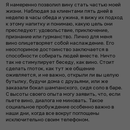
Я намеренно позволил вину стать частью моей
жизни. Наблюдая за клиентами пять дней в
неделю в часы обеда и ужина, я вижу их подход
к этому напитку и понимаю, какую цель они
преследуют: удовольствие, приключение,
признание или гурманство. Лично для меня
вино олицетворяет собой наслаждение. Его
неоспоримое достоинство заключается в
способности собирать людей вместе. Ничто
так не стимулирует беседу, как вино. Стоит
сделать глоток, как тут же общение
оживляется, и не важно, открыли ли вы целую
бутылку, будучи дома с друзьями, или же
заказали бокал шампанского, сидя соло в баре.
С высоты своего опыта могу заявить, что, если
пьете вино, диалога не миновать. Такое
социальное пробуждение особенно важно в
наши дни, когда все вокруг поглощены
исключительно своим телефоном.