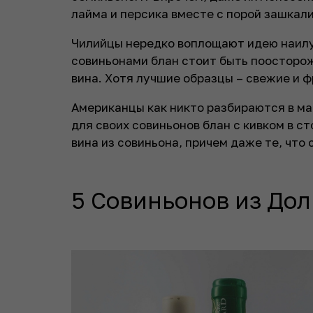
лайма и персика вместе с порой зашка
Чилийцы нередко воплощают идею наилуч
совиньонами блан стоит быть поосторо
вина. Хотя лучшие образцы – свежие и 
Американцы как никто разбираются в ма
для своих совиньонов блан с кивком в с
вина из совиньона, причем даже те, что
5 Совиньонов из До