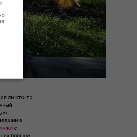
я
но
ля
ся ли кто-то
ичный
щая
шедший в
ляжи
с
 них больше