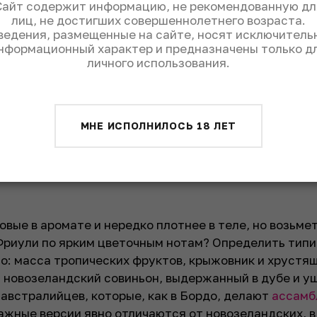
Сайт содержит информацию, не рекомендованную дл
лиц, не достигших совершеннолетнего возраста.
ведения, размещенные на сайте, носят исключитель
нформационный характер и предназначены только д
личного использования.
МНЕ ИСПОЛНИЛОСЬ 18 ЛЕТ
овые в аромате и нередко плотнее в теле, но возьмет
 Фриули по ярким цветочным нотам? Определить тип
о: масса тропических фруктов, крыжовник и хрустя
я новозеландский совиньон, выдержанный в дубе и у
 австралийцев, которые, как в Бордо, делают
ассамб
жные версии явно отличаются от новозеландских, в