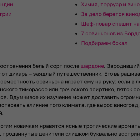
ундии
Химия, терруар и вин
стрии
За дело берется вино
Шеф-повар спешит на
7 совиньонов из Борд
Подбираем бокал
ространения белый сорт после
шардоне
. Зародивший
этот дикарь – заядлый путешественник. Его выращив
семестность совиньона играет ему на руку: если в 
нского тиморассо или греческого асиртико, пяток со
тся. Вдумчивое их изучение может доставить огромн
вствовать влияние того климата, где вырос виноград,
й.
ногим новичкам нравятся ясные тропические аромат
с, продвинутые ценители слишком буквально воспри