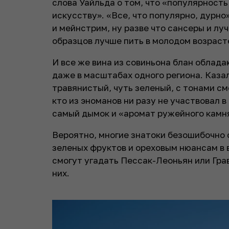
слова Уайльда о том, что «популярност
искусству». «Все, что популярно, дурно»
и мейнстрим, ну разве что сансеры и лу
образцов лучше пить в молодом возрасте
И все же вина из совиньона блан облада
даже в масштабах одного региона. Казал
травянистый, чуть зеленый, с тонами с
кто из эноманов ни разу не участвовал 
самый дымок и «аромат ружейного камня
Вероятно, многие знатоки безошибочно
зеленых фруктов и ореховым нюансам в 
смогут угадать Пессак-Леоньян или Гра
них.