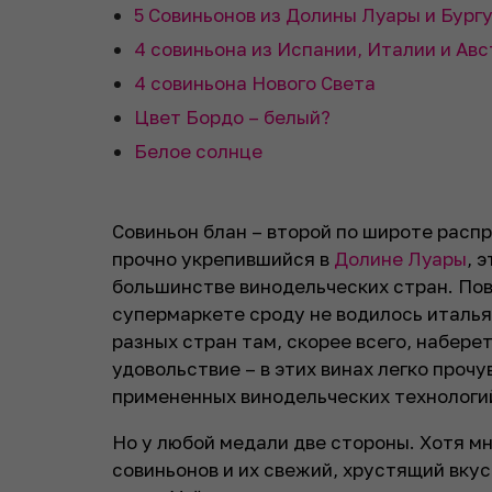
5 Совиньонов из Долины Луары и Бург
4 совиньона из Испании, Италии и Ав
4 совиньона Нового Света
Цвет Бордо – белый?
Белое солнце
Совиньон блан – второй по широте расп
прочно укрепившийся в
Долине Луары
, 
большинстве винодельческих стран. Пов
супермаркете сроду не водилось италья
разных стран там, скорее всего, набере
удовольствие – в этих винах легко прочу
примененных винодельческих технологи
Но у любой медали две стороны. Хотя м
совиньонов и их свежий, хрустящий вку