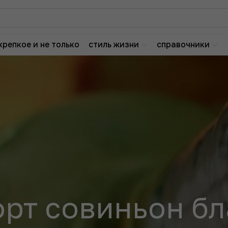
крепкое и не только
стиль жизни
справочники
орт совиньон бл