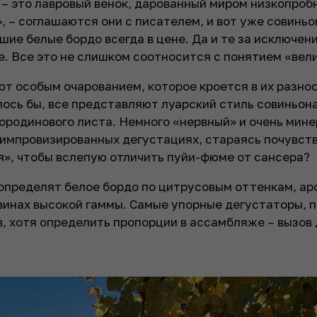
ь – это лавровый венок, дарованный миром низкопроб
, – соглашаются они с писателем, и вот уже совиньо
чшие белые бордо всегда в цене. Да и те за исключен
. Все это не слишком соотносится с понятием «вели
ют особым очарованием, которое кроется в их разно
ось бы, все представляют луарский стиль совиньона
мородинового листа. Немного «нервный» и очень мин
в импровизированных дегустациях, стараясь почувст
», чтобы вслепую отличить пуйи-фюме от сансера?
 определят белое бордо по цитрусовым оттенкам, а
винах высокой гаммы. Самые упорные дегустаторы, 
в, хотя определить пропорции в ассамбляже – вызов