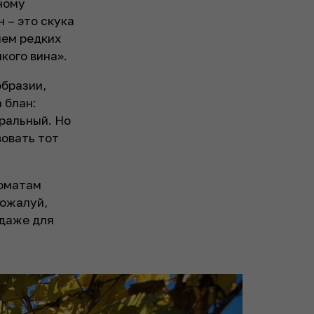
ному
н – это скука
ием редких
кого вина».
образии,
 блан:
еральный. Но
вовать тот
роматам
пожалуй,
 даже для