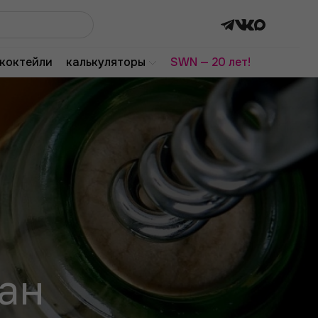
коктейли
калькуляторы
SWN — 20 лет!
ан