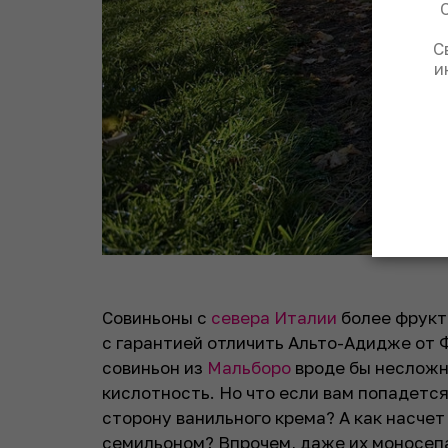
С
и
Совиньоны с
севера Италии
более фрукт
с гарантией отличить Альто-Адидже от
совиньон из
Мальборо
вроде бы несложн
кислотность. Но что если вам попадетс
сторону ванильного крема? А как насчет
семильоном? Впрочем, даже их моносепа