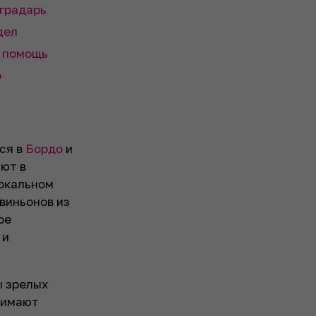
оградарь
дел
 помощь
о
ся в
Бордо
и
ают в
локальном
виньонов из
ое
 и
ы зрелых
нимают