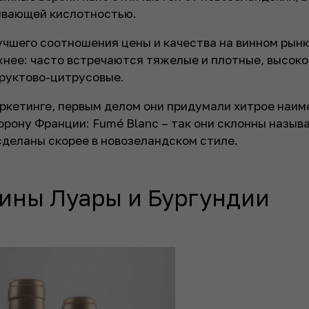
ливающей кислотностью.
шего соотношения цены и качества на винном рынке
жнее: часто встречаются тяжелые и плотные, высок
фруктово-цитрусовые.
ркетинге, первым делом они придумали хитрое наи
торону Франции: Fumé Blanc – так они склонны назыв
 сделаны скорее в новозеландском стиле.
лины Луары и Бургундии