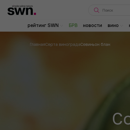
рейтинг SWN
БРВ
новости
вино
Главная
Сорта винограда
Совиньон блан
С