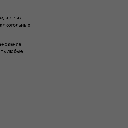
, но с их
оалкогольные
менование
ать любые