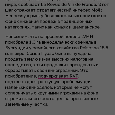
мира,
сообщает La Revue du Vin de France
. Этот
шаг отражает стратегический интерес Moët
Hennessy к рынку безалкогольных напитков на
фоне снижения продаж в традиционных
категориях, таких как коньяк и шампанское.
Напомним, что на прошлой неделе LVMH
приобрела 1,3 га винодельческих земель в
Бургундии у семейного хозяйства Poisot за 15,5
млн евро. Семья Пуазо была вынуждена
продать землю из-за высоких налогов на
наследство, хотя продолжит арендовать и
обрабатывать свои виноградники. Это
приобретение,
подчеркивает RVF
,
подтверждает растущую проблему для
маленьких виноделов, которые не могут
соперничать с крупными игроками на фоне
стремительного роста цен на престижные
земельные участки.