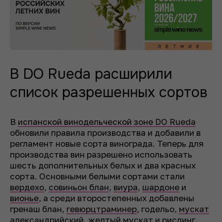
В DO Rueda расширили
список разрешенных сортов
В
испанской винодельческой зоне DO Rueda
обновили правила производства и добавили в
регламент новые сорта винограда. Теперь для
производства вин разрешено использовать
шесть дополнительных белых и два красных
сорта. Основными белыми сортами стали
вердехо
,
совиньон блан
,
виура
,
шардоне
и
вионье
, а среди второстепенных добавлены
гренаш блан,
гевюрцтраминер
, годельо,
мускат
александрийский, желтый мускат
и
рислинг
.