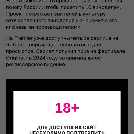
Егор Дружинин – отправляются в путешествие
по югу России, чтобы посетить 10 виноделен.
Проект погружает зрителей в культуру
отечественного виноделия и знакомит с его
ключевыми производителями.
На Premier уже доступны четыре серии, а на
Rutube – первые две, бесплатные для
просмотра. Сериал получил приз на фестивале
Original+ в 2024 году за оригинальное
режиссерское видение.
18+
ДЛЯ ДОСТУПА НА САЙТ
НЕОБХОДИМО ПОДТВЕРДИТЬ