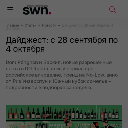
Главная
–
Статьи
–
Новости
–
Дайджест: с 28 сентября по 4
октября
Дайджест: с 28 сентября по
4 октября
Dom Pérignon и Баския, новые разрешенные
сорта в DO Rueda, новый сериал про
российское виноделие, тренд на No-Low, вино
от Риз Уизерспун и Южный кубок сомелье –
подробности в подборке за неделю.