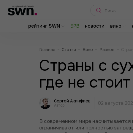
рейтинг SWN
БРВ
новости
вино
Главная
–
Статьи
–
Вино
–
Разное
–
Стран
Страны с су
где не стоит
Сергей Акинфиев
02 августа 20
Автор
В современном мире насчитывается п
ограничивают или полностью запрещ