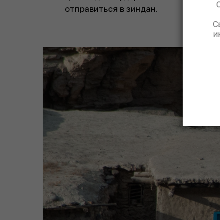
отправиться в зиндан.
С
и