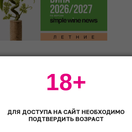
ивка в Афганистане была доступна любому
сламистов в 2002 году и многолетнего
18+
мало-помалу возвращаться
 стали все смелее предлагать
 Кабуле заиграла яркими огнями бурная
нного: вплоть до августа 2021 года
анистан до двух литров алкоголя.
ДЛЯ ДОСТУПА НА САЙТ НЕОБХОДИМО
ась в 2021-м: алкоголь снова попал под
ПОДТВЕРДИТЬ ВОЗРАСТ
, уличенному в употреблении спиртного,
ный штраф, а при рецидиве – перспектива