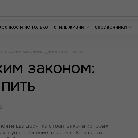
крепкое и не только
стиль жизни
справочники
ы с сухим законом: где не стоит пить
хим законом:
 пить
22
очти два десятка стран, законы которых
ают употребление алкоголя. К счастью