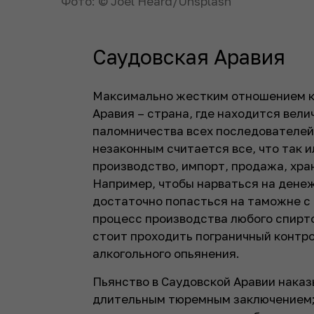
Фото: © Joel Heard/Unsplash
Саудовская Аравия
Максимально жестким отношением к 
Аравия – страна, где находится вел
паломничества всех последователей 
незаконным считается все, что так и
производство, импорт, продажа, хра
Например, чтобы нарваться на дене
достаточно попасться на таможне с 
процесс производства любого спирт
стоит проходить пограничный контро
алкогольного опьянения.
Пьянство в Саудовской Аравии нака
длительным тюремным заключением; 