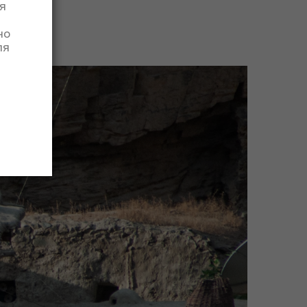
я
но
ля