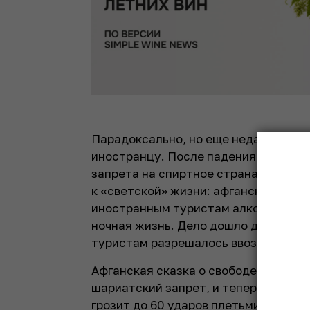
Парадоксально, но еще недавно вып
иностранцу. После падения режима и
запрета на спиртное страна стала 
к «светской» жизни: афганские бары
иностранным туристам алкоголь, а в
ночная жизнь. Дело дошло до неслыха
туристам разрешалось ввозить в Афг
Афганская сказка о свободе закончил
шариатский запрет, и теперь любому
грозит до 60 ударов плетьми, денеж