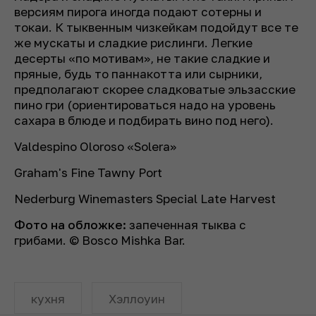
версиям пирога иногда подают сотерны и
токаи. К тыквенным чизкейкам подойдут все те
же мускаты и сладкие рислинги. Легкие
десерты «по мотивам», не такие сладкие и
пряные, будь то паннакотта или сырники,
предполагают скорее сладковатые эльзасские
пино гри (ориентироваться надо на уровень
сахара в блюде и подбирать вино под него).
Valdespino Oloroso
«
Solera
»
Graham's Fine Tawny Port
Nederburg Winemasters Special Late Harvest
Фото на обложке:
запеченная тыква с
грибами. © Bosco Mishka Bar.
кухня
Хэллоуин