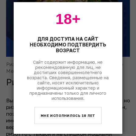
18+
ДЛЯ ДОСТУПА НА САЙТ
НЕОБХОДИМО ПОДТВЕРДИТЬ
ВОЗРАСТ
Сайт содержит информацию, не
Ризотто с тыквой и кальмарами. Фото: © Lure
рекомендованную для лиц, не
Me
достигших совершеннолетнего
возраста. Сведения, размещенные на
Ризотто с тыквой
сайте, носят исключительно
информационный характер и
предназначены только для личного
использования.
Выбор вин будет почти такой же, как к пасте, но
ризотто всегда хорошо смотрится с игристым,
поэтому шардоне, например, лучше взять
МНЕ ИСПОЛНИЛОСЬ 18 ЛЕТ
именно в таком исполнении. Кстати, сухие
версии
просекко
тоже подойдут. В целом к
ризотто с тыквой и не слишком мощными