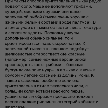
При таком способе приготовления тыкву редко
подают соло. Чаще ее дополняют грибами,
курицей, мясными соусами или даже
запеченной рыбой (тыква очень хороша с
жирными белыми сортами вроде палтуса). В
этом случае от тыквы остается лишь текстура
и легкая сладость. Поскольку вкусы
дополнений обычно сильнее, то и
ориентироваться надо скорее на них. К
запеченной тыкве с цыпленком подойдут
шелковистые староствесткие красные
(например, самые нежные версии риохи
крианса), к тыкве с грибами — базовые
бургундские пино нуары, а к тыкве с мясным
соусом – легкие красные из долины Роны. К
тыкве с фасолью, особенно если она
приготовлена в стиле техасского чили, с
большим количеством красного перца,
удивительным образом прекрасно подходят
слегка сладкие
рислинги
категорий кабинет и
шпетлезе.