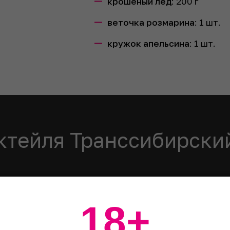
крошеный лед
:
200
г
веточка розмарина
:
1
шт.
кружок апельсина
:
1
шт.
ктейля Транссибирски
товку
зовать граненый стакан с подстаканником) положит
18+
м.