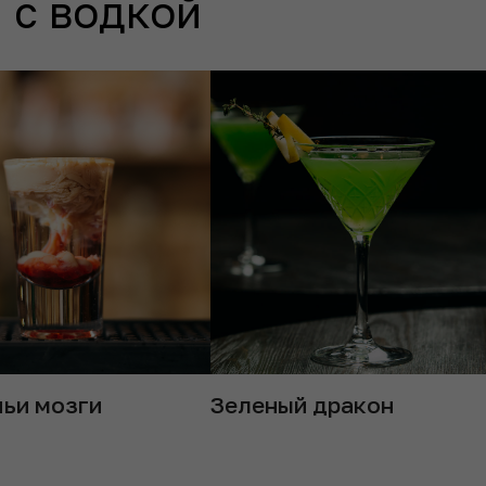
 с водкой
ьи мозги
Зеленый дракон