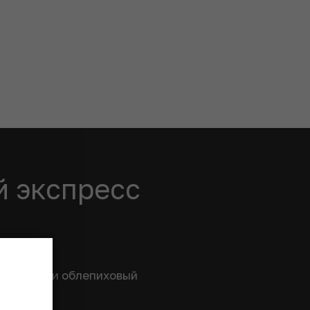
й экспресс
ь имбирь и облепиховый