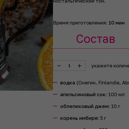
ностальгический тон.
Время приготовления:
10 мин
Состав
укажите колич
1
водка
(Онегин, Finlandia, Ab
апельсиновый сок
:
100
мл
облепиховый джем
:
10
г
корень имбиря
:
5
г