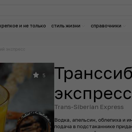
крепкое и не только
стиль жизни
справочники
ий экспресс
Трансси
5
экспресс
Trans-Siberian Express
Водка, апельсин, облепиха и им
подача в подстаканнике прида