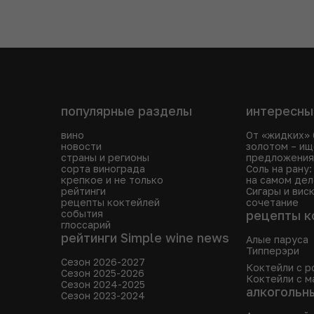
популярные разделы
интересны
вино
От «жидких» 
новости
золотом – и
страны и регионы
предложения
сорта винограда
Соль на рану
крепкое и не только
на самом дел
рейтинги
Сигары и вис
рецепты коктейлей
сочетание
события
рецепты к
глоссарий
рейтинги Simple wine news
Алые паруса
Типперэри
Сезон 2026-2027
Коктейли с р
Сезон 2025-2026
Коктейли с м
Сезон 2024-2025
алкогольн
Сезон 2023-2024