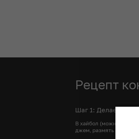
Рецепт ко
Шаг 1: Делаем заго
В хайбол (можно исполь
джем, размять мадлеро