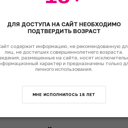
ктейль
ым льдом, налить водку и апельсиновый сок, разме
ДЛЯ ДОСТУПА НА САЙТ НЕОБХОДИМО
ПОДТВЕРДИТЬ ВОЗРАСТ
тейль
Сайт содержит информацию, не рекомендованную дл
лиц, не достигших совершеннолетнего возраста.
 апельсина и веточкой розмарина, подавать с кокте
ведения, размещенные на сайте, носят исключитель
нформационный характер и предназначены только д
личного использования.
МНЕ ИСПОЛНИЛОСЬ 18 ЛЕТ
Поделиться: