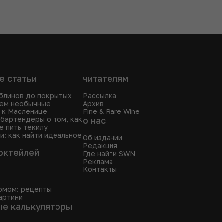
е статьи
читателям
блинов до покрытых
Рассылка
щем необычные
Архив
 к Масленице
Fine & Rare Wine
: бартендеры о том, как
о нас
е пить текилу
ки: как найти идеальное
Об издании
Редакция
октейлей
Где найти SWN
Реклама
Контакты
омом: рецепты
артини
ые калькуляторы