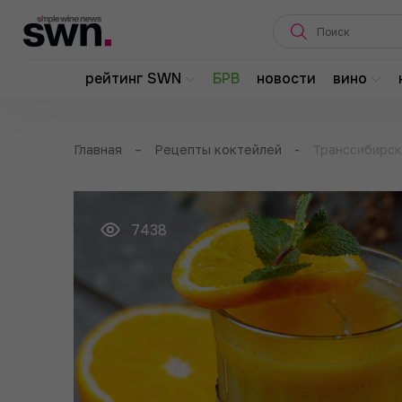
рейтинг SWN
БРВ
новости
вино
Главная
–
Рецепты коктейлей
-
Транссибирск
7438