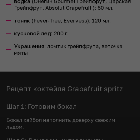
водка
(Онегин Gourmet Грейпфрут, Царская
Грейпфрут, Absolut Grapefruit ):
60
мл.
тоник
(Fever-Tree, Evervess):
120
мл.
кусковой лед
:
200
г.
Украшения
: ломтик грейпфрута, веточка
мяты
Рецепт коктейля Grapefruit spritz
Шаг 1: Готовим бокал
Бокал хайбол наполнить доверху свежим
льдом.