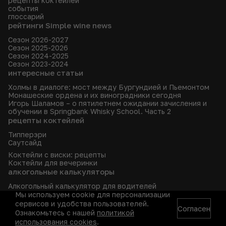
рецепты коктейлей
события
глоссарий
рейтинги Simple wine news
Сезон 2026-2027
Сезон 2025-2026
Сезон 2024-2025
Сезон 2023-2024
интересные статьи
Холмы в диалоге: мост между Бургундией и Пьемонтом
Монашеские ордена и их виноградники сегодня
Игорь Шаламов – о пятилетнем ожидании зачисления и
обучении в Springbank Whisky School. Часть 2
рецепты коктейлей
Типперэри
Саутсайд
Коктейли с виски: рецепты
Коктейли для вечеринки
алкогольные калькуляторы
Алкогольный калькулятор для водителей
Мы используем cookie для персонализации
читателям
о нас
сервисов и удобства пользователей.
Согласен
Рассылка
Об издании
Ознакомьтесь с нашей
политикой
Архив
Редакция
использования cookies
.
Fine & Rare Wine
Где найти SWN