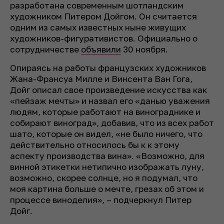
разработана современным шотландским
художником Питером Дойгом. Он считается
одним из самых известных ныне живущих
художников-фигуративистов. Официально о
сотрудничестве
объявили
30 ноября.
Опираясь на работы французских художников
Жана-Франсуа Милле и Винсента Ван Гога,
Дойг описал свое произведение искусства как
«пейзаж мечты» и назвал его «данью уважения
людям, которые работают на винограднике и
собирают виноград», добавив, что из всех работ
шато, которые он видел, «не было ничего, что
действительно относилось бы к к этому
аспекту производства вина». «Возможно, для
винной этикетки нетипично изображать луну,
возможно, скорее солнце, но я подумал, что
моя картина больше о мечте, грезах об этом и
процессе виноделия», – подчеркнул Питер
Дойг.