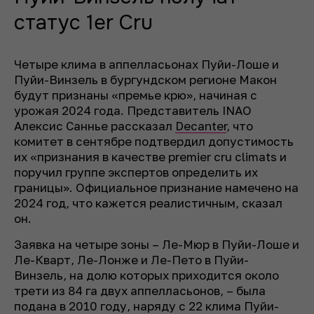
статус 1er Cru
Четыре клима в аппелласьонах Пуйи-Лоше и
Пуйи-Винзель в бургундском регионе Макон
будут признаны «премье крю», начиная с
урожая 2024 года. Представитель INAO
Алексис Саннье рассказал
Decanter
, что
комитет в сентябре подтвердил допустимость
их «признания в качестве premier cru climats и
поручил группе экспертов определить их
границы». Официальное признание намечено на
2024 год, что кажется реалистичным, сказал
он.
Заявка на четыре зоны – Ле-Мюр в Пуйи-Лоше и
Ле-Кварт, Ле-Лонже и Ле-Пето в Пуйи-
Винзель, на долю которых приходится около
трети из 84 га двух аппелласьонов, – была
подана в 2010 году, наряду с 22 клима Пуйи-