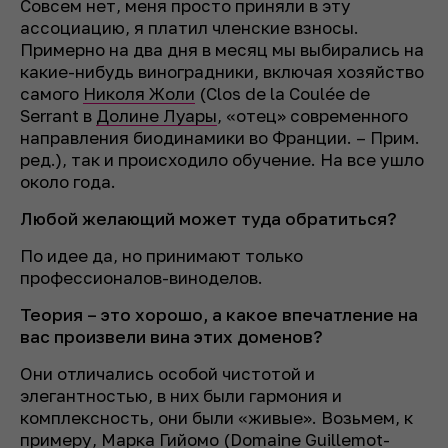
Совсем нет, меня просто приняли в эту
ассоциацию, я платил членские взносы.
Примерно на два дня в месяц мы выбирались на
какие-нибудь виноградники, включая хозяйство
самого
Николя Жоли
(Clos de la Coulée de
Serrant в
Долине Луары
, «отец» современного
направления биодинамики во Франции. – Прим.
ред.)
, так и происходило обучение. На все ушло
около года.
Любой желающий может туда обратиться?
По идее да, но принимают только
профессионалов-виноделов.
Теория – это хорошо, а какое впечатление на
вас произвели вина этих доменов?
Они отличались особой чистотой и
элегантностью, в них были гармония и
комплексность, они были «живые». Возьмем, к
примеру, Марка Гийомо
(Domaine Guillemot-