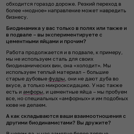
обходится гораздо дороже. Резкий переход в
более «модное» направление может навредить
бизнесу.
Биодинамика у вас только в полях или также и
в подвале – вы экспериментируете с
цементными яйцами и прочим?
Работа продолжается и в подвале, к примеру,
мы не используем сталь для своих
биодинамических вин, она «холодит». Мы
используем теплый материал – большие
старые дубовые
фудры
, они не дают дуба во
вкусе, а только микрооксидацию. У нас также
есть и
амфоры
, и цементные яйца – мы пробуем
все, но специальных «амфорных» и им подобных
кюве не делаем.
А как складываются ваши взаимоотношения с
другими биодинамистами? Вы дружите?
В целом да, у нас заметно более теплые