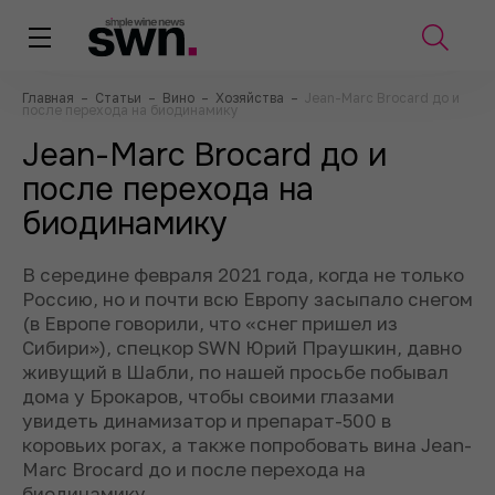
Главная
–
Статьи
–
Вино
–
Хозяйства
–
Jean-Marc Brocard до и
после перехода на биодинамику
Jean-Marc Brocard до и
после перехода на
биодинамику
В середине февраля 2021 года, когда не только
Россию, но и почти всю Европу засыпало снегом
(в Европе говорили, что «снег пришел из
Сибири»)
, спецкор SWN Юрий Праушкин, давно
живущий в Шабли, по нашей просьбе побывал
дома у Брокаров, чтобы своими глазами
увидеть динамизатор и препарат-500 в
коровьих рогах, а также попробовать вина Jean-
Marc Brocard до и после перехода на
биодинамику.