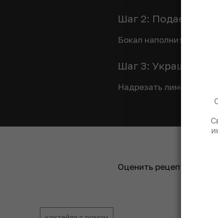
Шаг 2: Подаем кок
Бокал наполнить свежим
Шаг 3: Украшаем к
Надрезать лимон и наниз
С
и
Оценить рецепт:
коктейли с ромом