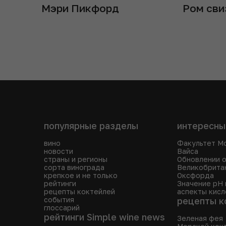
Мэри Пикфорд
Ром сви
популярные разделы
интересны
вино
Факультет М
новости
Вайса
страны и регионы
Обновлении о
сорта винограда
Великобритан
крепкое и не только
Оксфорда
рейтинги
Значение pH 
рецепты коктейлей
аспекты кисл
события
рецепты к
глоссарий
рейтинги Simple wine news
Зеленая фея