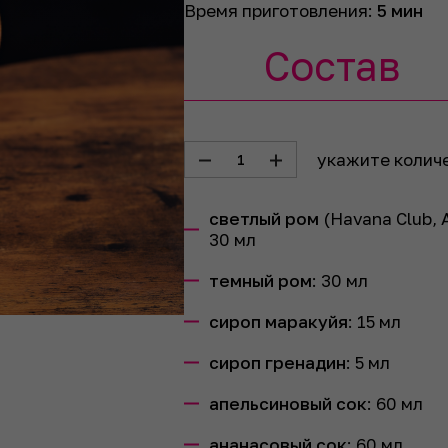
Время приготовления:
5 мин
Состав
укажите колич
1
светлый ром
(Havana Club, A
30
мл
темный ром
:
30
мл
сироп маракуйя
:
15
мл
сироп гренадин
:
5
мл
апельсиновый сок
:
60
мл
ананасовый сок
:
60
мл