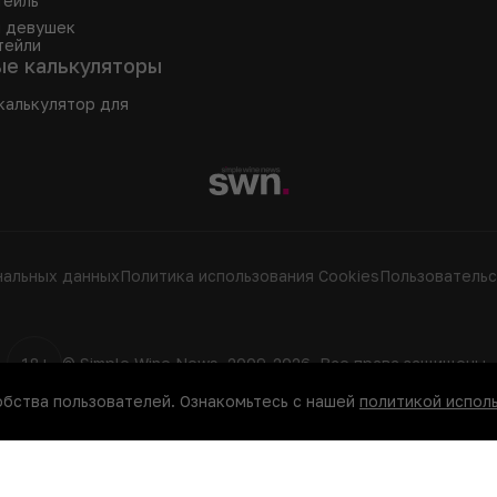
тейль
я девушек
тейли
ые калькуляторы
калькулятор для
нальных данных
Политика использования Сookies
Пользовательс
18+
© Simple Wine News, 2009-2026. Все права защищены.
обства пользователей. Ознакомьтесь с нашей
политикой исполь