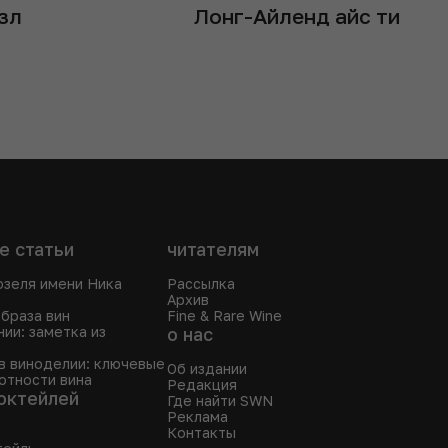
зл
Лонг-Айленд айс ти
е статьи
читателям
озеля имени Ника
Рассылка
Архив
браза вин
Fine & Rare Wine
ии: заметка из
о нас
в виноделии: ключевые
Об издании
отности вина
Редакция
октейлей
Где найти SWN
Реклама
Контакты