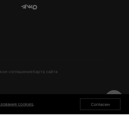
кое соглашение
Карта сайта
рецепт
зования cookies
.
Согласен