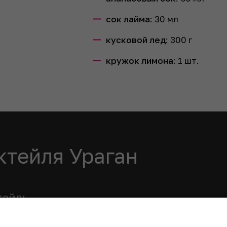
сок лайма
:
30
мл
кусковой лед
:
300
г
кружок лимона
:
1
шт.
ктейля Ураган
тейль
ы в шейкере со льдом, тщательно взбить.