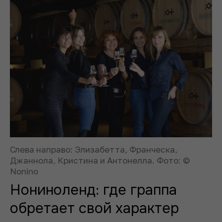
Слева направо: Элизабетта, Франческа,
Джаннола, Кристина и Антонелла. Фото: ©
Nonino
Нониноленд: где граппа
обретает свой характер