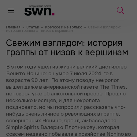
Главная
–
Статьи
–
Крепкое и не только
–
Свежим взглядом:
история граппы от низов к вершинам
Свежим взглядом: история
граппы от низов к вершинам
В этом году ушел из жизни великий дистиллер
Бенито Нонино: он умер 7 июля 2024-го в
возрасте 90 лет. По этому поводу некролог
вышел даже в американской газете The Times,
не говоря уже об алкогольной прессе. Прошло
несколько месяцев, и для некролога
поздновато, но мы попросили рассказать что-
нибудь очень личное о революциях в граппе,
совершенных Нонино, бренд-амбассадора
Simple Spirits Валерию Плотникову, которая
совсем недавно побывала в хозяйстве Nonino во