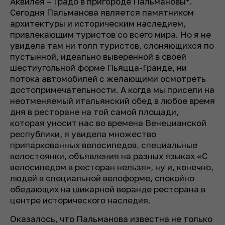
Аквилея – Градо в пригороде Пальмановы*.
Сегодня Пальманова является памятником
архитектуры и историческим наследием,
привлекающим туристов со всего мира. Но я не
увидела там ни толп туристов, слоняющихся по
пустынной, идеально выверенной в своей
шестиугольной форме Пьяцца-Гранде, ни
потока автомобилей с желающими осмотреть
достопримечательности. А когда мы присели на
неотменяемый итальянский обед в любое время
дня в ресторане на той самой площади,
которая уносит нас во времена Венецианской
республики, я увидела множество
припаркованных велосипедов, специальные
велостоянки, объявления на разных языках «С
велосипедом в ресторан нельзя», ну и, конечно,
людей в специальной велоформе, спокойно
обедающих на шикарной веранде ресторана в
центре исторического наследия.
Оказалось, что Пальманова известна не только