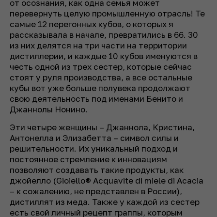
от осознания, как одна семья может
перевернуть целую промышленную отрасль! Те
самые 12 перегонных кубов, о которых я
рассказывала в начале, превратились в 66. 30
из них делятся на три части на территории
дистиллерии, и каждые 10 кубов именуются в
честь одной из трех сестер, которые сейчас
стоят у руля производства, а все остальные
кубы вот уже больше полувека продолжают
свою деятельность под именами Бенито и
Джаннолы Нонино.
Эти четыре женщины – Джаннола, Кристина,
Антонелла и Элизабетта – символ силы и
решительности. Их уникальный подход и
постоянное стремление к инновациям
позволяют создавать такие продукты, как
джойелло (Gioiello® Acquavite di miele di Acacia
– к сожалению, не представлен в России),
дистиллят из меда. Также у каждой из сестер
есть свой личный рецепт граппы, которым