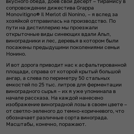
вкусного обеда, доев свой десерт – тирамису в
сопровождении дижестива Grappa
Monovitigno® Il Merlot di Nonino, – я вслед за
хозяйкой отправилась на производство. По
пути на дистиллерию мы проезжали
открыточные виды синеющих вдали Альп,
виноградники и лес, деревья в котором были
посажены предыдущими поколениями семьи
Нонино.
И вот дорога приводит нас к асфальтированной
площади, справа от которой крытый большой
ангар, а слева по периметру 50 стальных
емкостей по 25 тыс. литров для ферментации
виноградного сырья – их я уже упоминала в
начале рассказа. На каждой нанесено
изображение виноградной лозы в своем цвете –
от светло-зеленого до темно-коричневого, что
обозначает различные сорта винограда.
Масштабы, конечно, поражают.