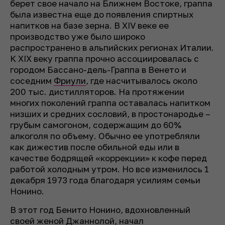
берет свое начало на Ближнем Востоке, граппа
была известна еще до появления спиртных
напитков на базе зерна. В XIV веке ее
производство уже было широко
распространено в альпийских регионах Италии.
К XIX веку граппа прочно ассоциировалась с
городом Бассано-дель-Граппа в Венето и
соседним
Фриули
, где насчитывалось около
200 тыс. дистилляторов. На протяжении
многих поколений граппа оставалась напитком
низших и средних сословий, в простонародье –
грубым самогоном, содержащим до 60%
алкоголя по объему. Обычно ее употребляли
как дижестив после обильной еды или в
качестве бодрящей «коррекции» к кофе перед
работой холодным утром. Но все изменилось 1
декабря 1973 года благодаря усилиям семьи
Нонино.
В этот год Бенито Нонино, вдохновленный
своей женой Джаннолой, начал