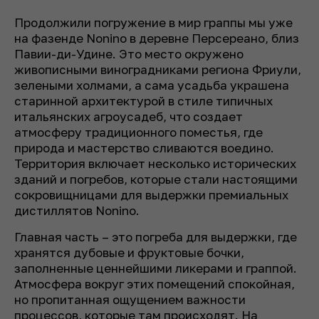
Продолжили погружение в мир граппы мы уже
на фазенде Nonino в деревне Персереано, близ
Павии-ди-Удине. Это место окружено
живописными виноградниками региона Фриули,
зелеными холмами, а сама усадьба украшена
старинной архитектурой в стиле типичных
итальянских агроусадеб, что создает
атмосферу традиционного поместья, где
природа и мастерство сливаются воедино.
Территория включает несколько исторических
зданий и погребов, которые стали настоящими
сокровищницами для выдержки премиальных
дистиллятов Nonino.
Главная часть – это погреба для выдержки, где
хранятся дубовые и фруктовые бочки,
заполненные ценнейшими ликерами и граппой.
Атмосфера вокруг этих помещений спокойная,
но пропитанная ощущением важности
процессов, которые там происходят. На