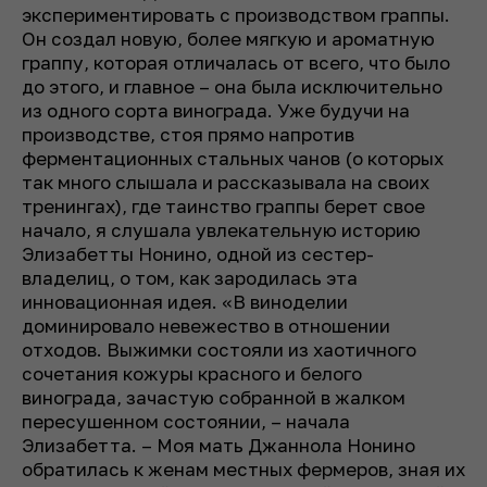
экспериментировать с производством граппы.
Он создал новую, более мягкую и ароматную
граппу, которая отличалась от всего, что было
до этого, и главное – она была исключительно
из одного сорта винограда. Уже будучи на
производстве, стоя прямо напротив
ферментационных стальных чанов (о которых
так много слышала и рассказывала на своих
тренингах), где таинство граппы берет свое
начало, я слушала увлекательную историю
Элизабетты Нонино, одной из сестер-
владелиц, о том, как зародилась эта
инновационная идея. «В виноделии
доминировало невежество в отношении
отходов. Выжимки состояли из хаотичного
сочетания кожуры красного и белого
винограда, зачастую собранной в жалком
пересушенном состоянии, – начала
Элизабетта. – Моя мать Джаннола Нонино
обратилась к женам местных фермеров, зная их