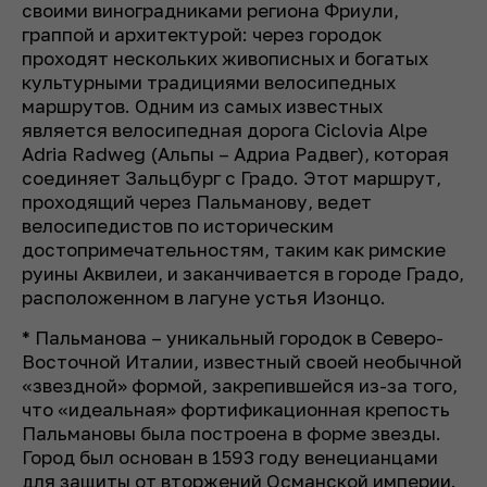
своими виноградниками региона Фриули,
граппой и архитектурой: через городок
проходят нескольких живописных и богатых
культурными традициями велосипедных
маршрутов. Одним из самых известных
является велосипедная дорога Ciclovia Alpe
Adria Radweg (Альпы – Адриа Радвег), которая
соединяет Зальцбург с Градо. Этот маршрут,
проходящий через Пальманову, ведет
велосипедистов по историческим
достопримечательностям, таким как римские
руины Аквилеи, и заканчивается в городе Градо,
расположенном в лагуне устья Изонцо.
* Пальманова – уникальный городок в Северо-
Восточной Италии, известный своей необычной
«звездной» формой, закрепившейся из-за того,
что «идеальная» фортификационная крепость
Пальмановы была построена в форме звезды.
Город был основан в 1593 году венецианцами
для защиты от вторжений Османской империи.