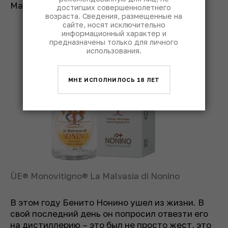
Malvasia di Nonino.
достигших совершеннолетнего
возраста. Сведения, размещенные на
сайте, носят исключительно
информационный характер и
предназначены только для личного
использования.
МНЕ ИСПОЛНИЛОСЬ 18 ЛЕТ
ÙE® Monovitigno® La Malvasia di Nonino
В этом году Бенито Нонино ушел из жизни. В
свой последний день он попросил отвезти его
на дистиллерию – это был не просто жест, это