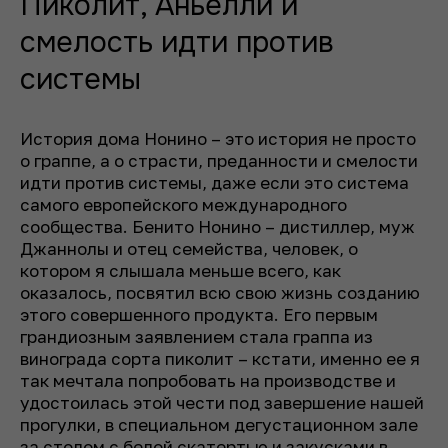
Пиколит, Аньелли и
смелость идти против
системы
История дома Нонино – это история не просто
о граппе, а о страсти, преданности и смелости
идти против системы, даже если это система
самого европейского международного
сообщества. Бенито Нонино – дистиллер, муж
Джаннолы и отец семейства, человек, о
котором я слышала меньше всего, как
оказалось, посвятил всю свою жизнь созданию
этого совершенного продукта. Его первым
грандиозным заявлением стала граппа из
винограда сорта пиколит – кстати, именно ее я
так мечтала попробовать на производстве и
удостоилась этой чести под завершение нашей
прогулки, в специальном дегустационном зале
за столом с белой скатертью и закусками в