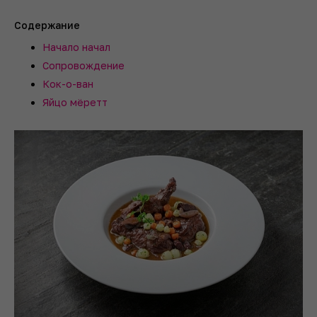
Содержание
Начало начал
Сопровождение
Кок-о-ван
Яйцо мёретт