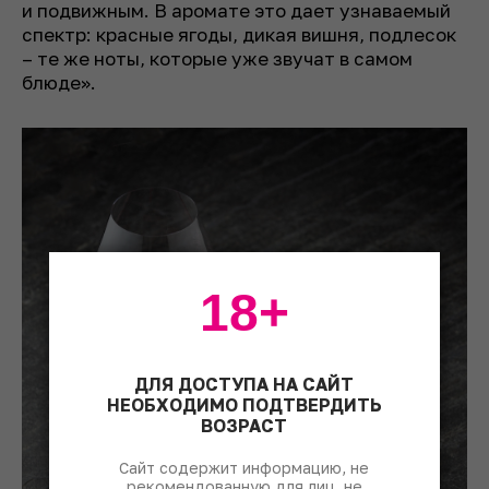
и подвижным. В аромате это дает узнаваемый
спектр: красные ягоды, дикая вишня, подлесок
– те же ноты, которые уже звучат в самом
блюде».
18+
ДЛЯ ДОСТУПА НА САЙТ
НЕОБХОДИМО ПОДТВЕРДИТЬ
ВОЗРАСТ
Сайт содержит информацию, не
рекомендованную для лиц, не