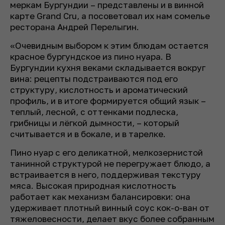
меркам Бургундии – представлены и в винной
карте Grand Cru, а посоветовал их нам сомелье
ресторана Андрей Перелыгин.
«Очевидным выбором к этим блюдам остается
красное бургундское из пино нуара. В
Бургундии кухня веками складывается вокруг
вина: рецепты подстраиваются под его
структуру, кислотность и ароматический
профиль, и в итоге формируется общий язык –
теплый, лесной, с оттенками подлеска,
грибницы и лёгкой дымности, – который
считывается и в бокале, и в тарелке.
Пино нуар с его деликатной, мелкозернистой
танинной структурой не перегружает блюдо, а
встраивается в него, поддерживая текстуру
мяса. Высокая природная кислотность
работает как механизм балансировки: она
удерживает плотный винный соус кок-о-ван от
тяжеловесности, делает вкус более собранным