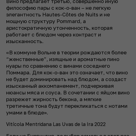
Вино предлагает третью, совершенно иную
философию пары с кок-о-ван – не легкую
элегантность Hautes-Côtes de Nuits и не
мощную структуру Pommard, а
аристократичную утонченность, которая
работает с блюдом через контраст и
изысканность.
«В коммуне Вольне в теории рождаются более
“женственные”, изящные и ароматные пино
нуары по сравнению с винами соседнего
Поммара. Для кок-о-ван это означает, что вино
не будет доминировать над блюдом, а создаст
изысканный аккомпанемент, подчеркивая
нюансы мяса и соуса. В сочетании с яйцом вино
разрежет жирность бекона, а мягкие
третичные тона будут перекликаться с нотами
умами в блюде
».
Vitícola Mentridana Las Uvas de la Ira 2022
Если не Бургундия, то выбор сомелье в этот раз