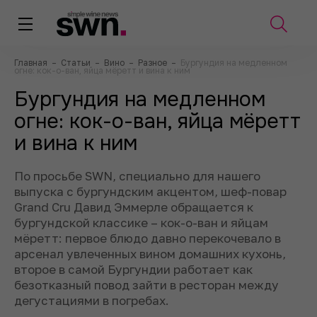
Главная
–
Статьи
–
Вино
–
Разное
–
Бургундия на медленном
огне: кок-о-ван, яйца мёретт и вина к ним
Бургундия на медленном
огне: кок-о-ван, яйца мёретт
и вина к ним
По просьбе SWN, специально для нашего
выпуска с бургундским акцентом, шеф-повар
Grand Cru Давид Эммерле обращается к
бургундской классике – кок-о-ван и яйцам
мёретт: первое блюдо давно перекочевало в
арсенал увлеченных вином домашних кухонь,
второе в самой Бургундии работает как
безотказный повод зайти в ресторан между
дегустациями в погребах.