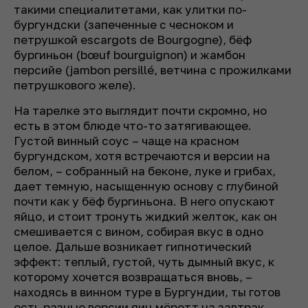
такими специалитетами, как улитки по-
бургундски (запеченные с чесноком и
петрушкой escargots de Bourgogne), бёф
бургиньон (bœuf bourguignon) и жамбон
персийе (jambon persillé, ветчина с прожилками
петрушкового желе).
На тарелке это выглядит почти скромно, но
есть в этом блюде что-то затягивающее.
Густой винный соус – чаще на красном
бургундском, хотя встречаются и версии на
белом, – собранный на беконе, луке и грибах,
дает темную, насыщенную основу с глубиной
почти как у бёф бургиньона. В него опускают
яйцо, и стоит тронуть жидкий желток, как он
смешивается с вином, собирая вкус в одно
целое. Дальше возникает гипнотический
эффект: теплый, густой, чуть дымный вкус, к
которому хочется возвращаться вновь, –
находясь в винном туре в Бургундии, ты готов
есть разные версии яиц мёретт на завтрак,