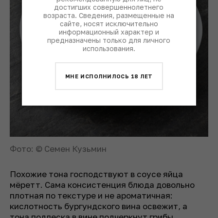
достигших совершеннолетнего
возраста. Сведения, размещенные на
сайте, носят исключительно
информационный характер и
предназначены только для личного
использования.
МНЕ ИСПОЛНИЛОСЬ 18 ЛЕТ
Фото: © Семен Кузьмин
Похожие тона господствуют в соусе яйца
мёретт. Сама консистенция блюда довольно
плотная по текстуре и не ароматичная:
кислотность бургундского вина освежит, а
тона подлеска в вине подчеркнут грибы.