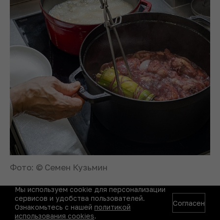
Фото: © Семен Кузьмин
Мы используем cookie для персонализации
Приготовление бульона
сервисов и удобства пользователей.
Согласен
Ознакомьтесь с нашей
политикой
использования cookies
.
Ставим кастрюлю с водой на огонь, чистим