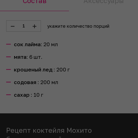
Состав
Аксессуары
1
укажите количество порций
сок лайма
:
20
мл
мята
:
6
шт.
крошеный лед
:
200
г
содовая
:
200
мл
сахар
:
10
г
Рецепт коктейля Мохито