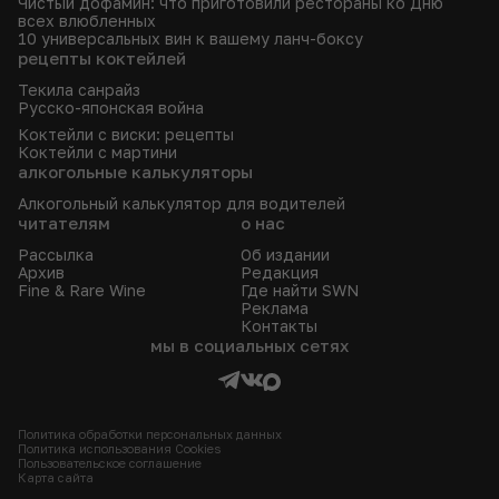
Чистый дофамин: что приготовили рестораны ко Дню
всех влюбленных
10 универсальных вин к вашему ланч-боксу
рецепты коктейлей
Текила санрайз
Русско-японская война
Коктейли с виски: рецепты
Коктейли с мартини
алкогольные калькуляторы
Алкогольный калькулятор для водителей
читателям
о нас
Рассылка
Об издании
Архив
Редакция
Fine & Rare Wine
Где найти SWN
Реклама
Контакты
мы в социальных сетях
Политика обработки персональных данных
Политика использования Сookies
Пользовательское соглашение
Карта сайта