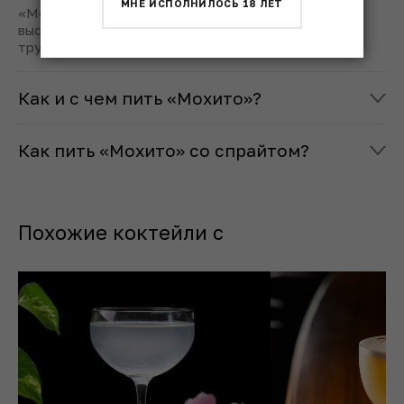
МНЕ ИСПОЛНИЛОСЬ 18 ЛЕТ
«Мохито» обычно подают в граненом бокале или
высоком бокале хайбол. Пить его удобнее через
трубочку.
Как и с чем пить «Мохито»?
Как пить «Мохито» со спрайтом?
Похожие коктейли с