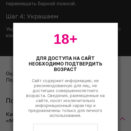
перемешать барной ложкой.
Шаг 4: Украшаем
Украсить веточкой мяты и лаймом. Подавать с
18+
коктейльной трубочкой.
ДЛЯ ДОСТУПА НА САЙТ
НЕОБХОДИМО ПОДТВЕРДИТЬ
ВОЗРАСТ
Оценить рецепт:
Поделиться:
Сайт содержит информацию, не
рекомендованную для лиц, не
достигших совершеннолетнего
возраста. Сведения, размещенные на
Популярные вопросы
сайте, носят исключительно
информационный характер и
предназначены только для личного
Как правильно пить коктейль
использования.
«Мохито»?