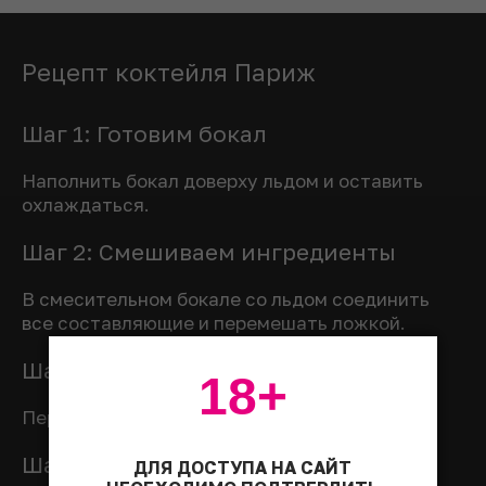
Рецепт коктейля Париж
Шаг 1: Готовим бокал
Наполнить бокал доверху льдом и оставить
охлаждаться.
Шаг 2: Смешиваем ингредиенты
В смесительном бокале со льдом соединить
все составляющие и перемешать ложкой.
Шаг 3: Переливаем коктейль
18+
Перелить коктейль в бокал через стрейнер.
Шаг 4: Украшаем коктейль
ДЛЯ ДОСТУПА НА САЙТ