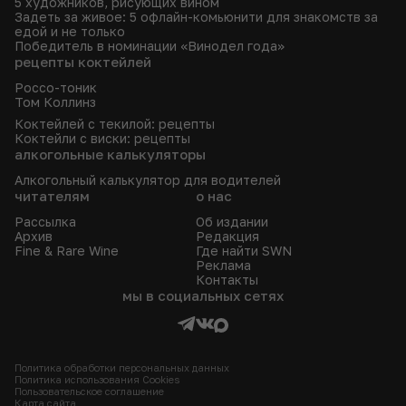
5 художников, рисующих вином
Задеть за живое: 5 офлайн-комьюнити для знакомств за
едой и не только
Победитель в номинации «Винодел года»
рецепты коктейлей
Россо-тоник
Том Коллинз
Коктейлей с текилой: рецепты
Коктейли с виски: рецепты
алкогольные калькуляторы
Алкогольный калькулятор для водителей
читателям
о нас
Рассылка
Об издании
Архив
Редакция
Fine & Rare Wine
Где найти SWN
Реклама
Контакты
мы в социальных сетях
Политика обработки персональных данных
Политика использования Сookies
Пользовательское соглашение
Карта сайта