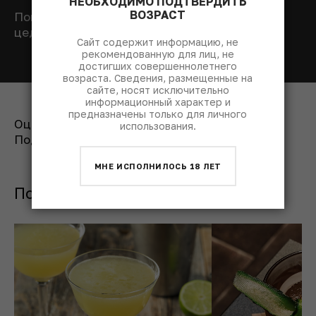
НЕОБХОДИМО ПОДТВЕРДИТЬ
ВОЗРАСТ
Поместить свернутую в спираль лимонную
цедру на край бокала.
Сайт содержит информацию, не
рекомендованную для лиц, не
достигших совершеннолетнего
возраста. Сведения, размещенные на
сайте, носят исключительно
информационный характер и
предназначены только для личного
Оценить рецепт:
использования.
Поделиться:
МНЕ ИСПОЛНИЛОСЬ 18 ЛЕТ
Похожие коктейли с джином