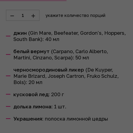
1
укажите количество порций
джин
(Gin Mare, Beefeater, Gordon's, Hoppers,
South Bank):
40
мл
белый вермут
(Carpano, Carlo Alberto,
Martini, Cinzano, Scarpa):
50
мл
черносмородиновый ликер
(De Kuyper,
Marie Brizard, Joseph Cartron, Fruko Schulz,
Bols):
20
мл
кусковой лед
:
200
г
долька лимона
:
1
шт.
Украшения
: полоска лимонной цедры