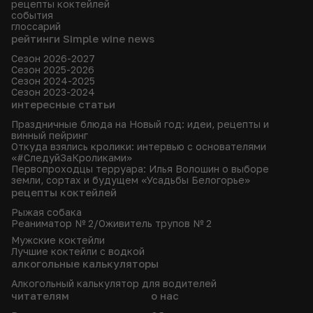
рецепты коктейлей
события
глоссарий
рейтинги Simple wine news
Сезон 2026-2027
Сезон 2025-2026
Сезон 2024-2025
Сезон 2023-2024
интересные статьи
Праздничные блюда на Новый год: идеи, рецепты и
винный пейринг
Откуда взялись кролики: интервью с основателями
«#СледуйЗаКроликами»
Первопроходцы терруара: Илья Волошин о выборе
земли, сортах и будущем «Усадьбы Белогорье»
рецепты коктейлей
Рыжая собака
Реаниматор № 2/Оживитель трупов № 2
Мужские коктейли
Лучшие коктейли с водкой
алкогольные калькуляторы
Алкогольный калькулятор для водителей
читателям
о нас