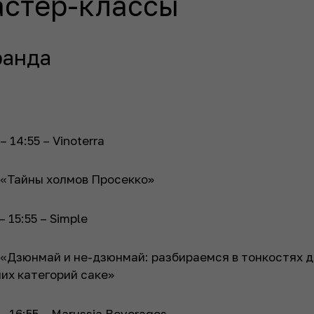
стер-классы
ранда
– 14:55 – Vinoterra
 «Тайны холмов Просекко»
– 15:55 – Simple
 «Дзюнмай и не-дзюнмай: разбираемся в тонкостях 
их категорий саке»
 – 16:55 – Marussia Beverages