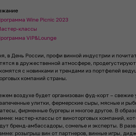
ржание
рограмма Wine Picnic 2023
астер-классы
рограмма VIP&Lounge
ня, в День России, профи винной индустрии и почита
тятся в дружественной атмосфере, продегустируют
комятся с новинками и трендами из портфелей веду
орговых компаний страны.
ежем воздухе будет организован фуд-корт – свежие
 запеченные улитки, фермерские сыры, мясные и ры
атесы, фирменные бургеры и многое другое. В обра
амме: мастер-классы от виноторговых компаний, ко
дут бренд-амбассадоры, сомелье и эксперты. В раз
амме: розыгрыш вин от партнеров, винные игры, дид