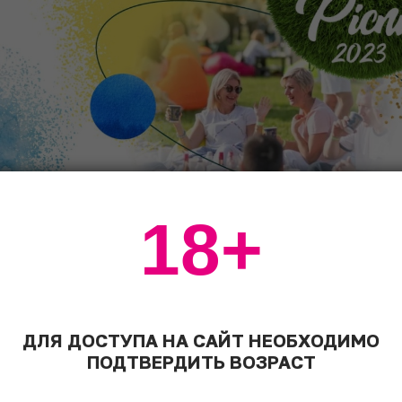
18+
 © РАС
ограмма Wine Picnic 2
ДЛЯ ДОСТУПА НА САЙТ НЕОБХОДИМО
ПОДТВЕРДИТЬ ВОЗРАСТ
– 21:00 – Wine Picnic 2023