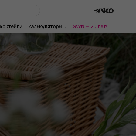
коктейли
калькуляторы
SWN — 20 лет!