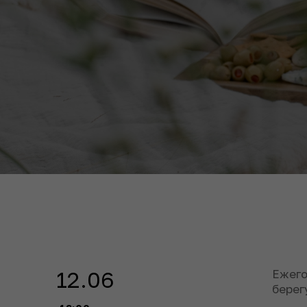
12.06
Ежего
берег