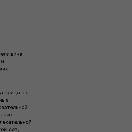
тели вина
 и
щих
 устрицы на
бные
зовательной
торые
влекательной
жей-сет,