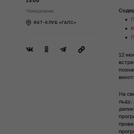
13:00
Соде
Понедельник
П
ЯХТ-КЛУБ «ГАЛС»
М
П
12 ию
встре
позна
винот
На св
льду,
делик
прогр
прове
прогр