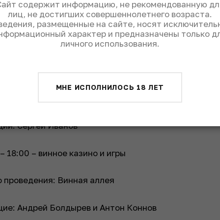
Сайт содержит информацию, не рекомендованную дл
лиц, не достигших совершеннолетнего возраста.
 – 18:00 – мастер-классы
ведения, размещенные на сайте, носят исключитель
нформационный характер и предназначены только д
личного использования.
 проведения: площадки Веранда и Шатер
 – 16:00 – розыгрыш подарков от партнеров
МНЕ ИСПОЛНИЛОСЬ 18 ЛЕТ
 проведения: Винная аллея
ий: Сергей Иванов
 – 18:00 – винное казино и игры
 проведения: Винная аллея
ие: Андрей Болдырев и Антон Коннов