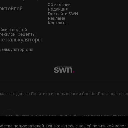
Об издании
октейлей
Редакция
Где найти SWN
Реклама
Контакты
йли с водкой
текилой: рецепты
ые калькуляторы
калькулятор для
нальных данных
Политика использования Сookies
Пользовательс
18+
© Simple Wine News, 2009-2026. Все права защищены.
обства пользователей. Ознакомьтесь с нашей
политикой исполь