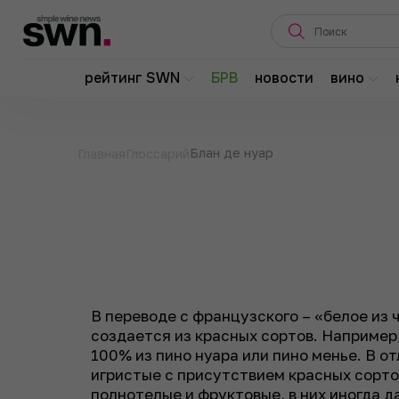
рейтинг SWN
БРВ
новости
вино
Блан де нуар
Главная
Глоссарий
В переводе с французского – «белое из ч
создается из красных сортов. Например
100% из пино нуара или пино менье. В от
игристые с присутствием красных сорто
полнотелые и фруктовые, в них иногда 