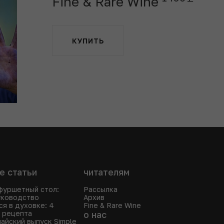
Fine & Rare Wine
КУПИТЬ
е статьи
читателям
фуршетный стол:
Рассылка
уководство
Архив
ся в духовке: 4
Fine & Rare Wine
 рецепта
о нас
айский выпуск Simple