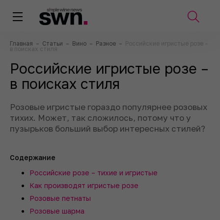
Главная
–
Статьи
–
Вино
–
Разное
–
Российские игристые розе –
в поисках стиля
Российские игристые розе –
в поисках стиля
Розовые игристые гораздо популярнее розовых
тихих. Может, так сложилось, потому что у
пузырьков больший выбор интересных стилей?
Содержание
Российские розе – тихие и игристые
Как производят игристые розе
Розовые петнаты
Розовые шарма