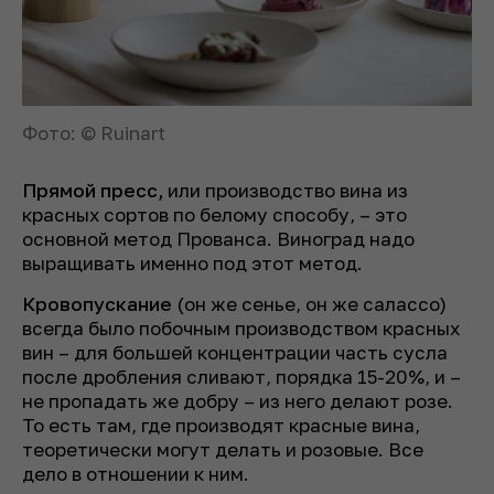
Фото: © Ruinart
Прямой пресс,
или производство вина из
красных сортов по белому способу, – это
основной метод Прованса. Виноград надо
выращивать именно под этот метод.
Кровопускание
(он же сенье, он же салассо)
всегда было побочным производством красных
вин – для большей концентрации часть сусла
после дробления сливают, порядка 15-20%, и –
не пропадать же добру – из него делают розе.
То есть там, где производят красные вина,
теоретически могут делать и розовые. Все
дело в отношении к ним.