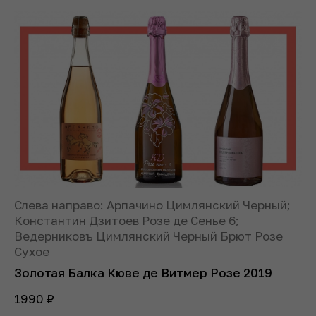
Слева направо: Арпачино Цимлянский Черный;
Константин Дзитоев Розе де Сенье 6;
Ведерниковъ Цимлянский Черный Брют Розе
Сухое
Золотая Балка Кюве де Витмер Розе 2019
1990 ₽