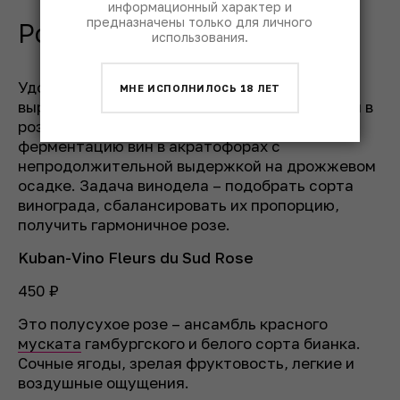
информационный характер и
предназначены только для личного
Розовые шарма
использования.
Удовольствие от шарма в их фруктовой
МНЕ ИСПОЛНИЛОСЬ 18 ЛЕТ
выраженности – как раз то, что нам нравится в
розе. Метод предусматривает вторичную
ферментацию вин в акратофорах с
непродолжительной выдержкой на дрожжевом
осадке. Задача винодела – подобрать сорта
винограда, сбалансировать их пропорцию,
получить гармоничное розе.
Kuban-Vino Fleurs du Sud Rose
450 ₽
Это полусухое розе – ансамбль красного
муската
гамбургского и белого сорта бианка.
Сочные ягоды, зрелая фруктовость, легкие и
воздушные ощущения.