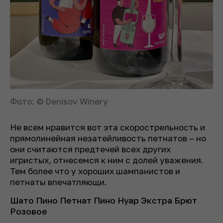
Фото: © Denisov Winery
Не всем нравится вот эта скорострельность и
прямолинейная незатейливость петнатов – но
они считаются предтечей всех других
игристых, отнесемся к ним с долей уважения.
Тем более что у хороших шампанистов и
петнаты впечатляющи.
Шато Пино Петнат Пино Нуар Экстра Брют
Розовое