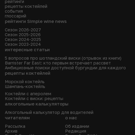
рейтинги
рецепты коктейлей
события
глоссарий
рейтинги Simple wine news
Сезон 2026-2027
Сезон 2025-2026
Сезон 2024-2025
Сезон 2023-2024
интересные статьи
5 вопросов про шотландский виски (отрывок из книги)
Barrister Far East: кто первым встречает рассвет
Амбициозные поиски доступной бургундии для каждого
рецепты коктейлей
Морской коктейль
Шампань-коктейль
Коктейли с аперолем
Коктейли с виски: рецепты
алкогольные калькуляторы
Алкогольный калькулятор для водителей
читателям
о нас
Рассылка
Об издании
Архив
Редакция