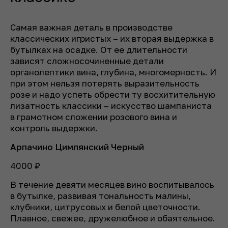
Самая важная деталь в производстве
классических игристых – их вторая выдержка в
бутылках на осадке. От ее длительности
зависят сложносочиненные детали
органолептики вина, глубина, многомерность. И
при этом нельзя потерять выразительность
розе и надо успеть обрести ту восхитительную
лизатность классики – искусство шампаниста
в грамотном сложении розового вина и
контроль выдержки.
Арпачино Цимлянский Черный
4000 ₽
В течение девяти месяцев вино воспитывалось
в бутылке, развивая тональность малины,
клубники, цитрусовых и белой цветочности.
Плавное, свежее, дружелюбное и обаятельное.