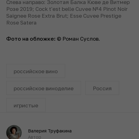
Слева направо: Золотая Балка Кюве де Витмер
Розе 2019; Cock t'est belle Cuvee №4 Pinot Noir
Saignee Rose Extra Brut; Esse Cuvee Prestige
Rose Satera
Фото на обложке:
© Роман Суслов.
российское вино
российское виноделие
Россия
игристые
Валерия Труфакина
Автор