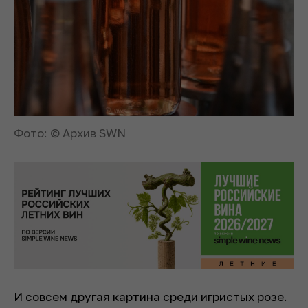
Фото: © Архив SWN
И совсем другая картина среди игристых розе.