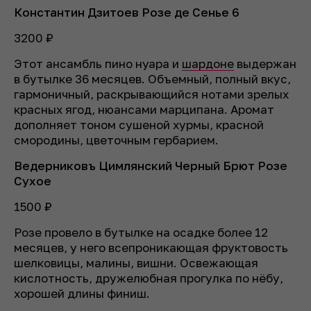
Константин Дзитоев Розе де Сенье 6
3200 ₽
Этот ансамбль пино нуара и
шардоне
выдержан
в бутылке 36 месяцев. Объемный, полный вкус,
гармоничный, раскрывающийся нотами зрелых
красных ягод, нюансами марципана. Аромат
дополняет тоном сушеной хурмы, красной
смородины, цветочным гербарием.
Ведерниковъ Цимлянский Черный Брют Розе
Сухое
1500 ₽
Розе провело в бутылке на осадке более 12
месяцев, у него всепроникающая фруктовость
шелковицы, малины, вишни. Освежающая
кислотность, дружелюбная прогулка по нёбу,
хорошей длины финиш.