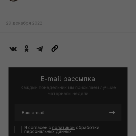
29 декабря 2022
E-mail рассылка
Каждый понедельник мы присылаем лучшие
материалы недели
Я согласен с
политикой
обработки
персональных данных