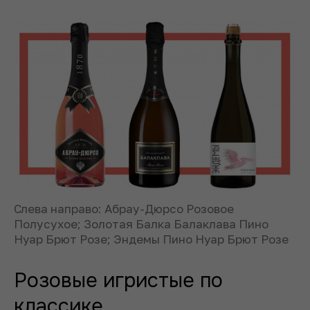
Слева направо: Абрау-Дюрсо Розовое
Полусухое; Золотая Балка Балаклава Пино
Нуар Брют Розе; Эндемы Пино Нуар Брют Розе
Розовые игристые по
классике