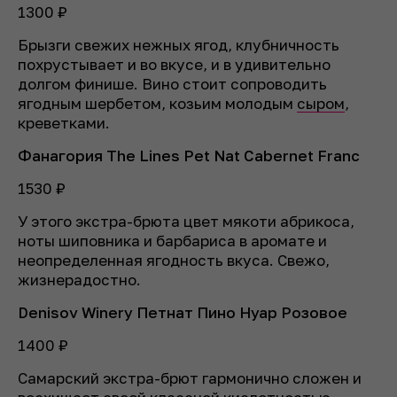
1300 ₽
Брызги свежих нежных ягод, клубничность
похрустывает и во вкусе, и в удивительно
долгом финише. Вино стоит сопроводить
ягодным шербетом, козьим молодым
сыром
,
креветками.
Фанагория The Lines Pet Nat Cabernet Franc
1530 ₽
У этого экстра-брюта цвет мякоти абрикоса,
ноты шиповника и барбариса в аромате и
неопределенная ягодность вкуса. Свежо,
жизнерадостно.
Denisov Winery Петнат Пино Нуар Розовое
1400 ₽
Самарский экстра-брют гармонично сложен и