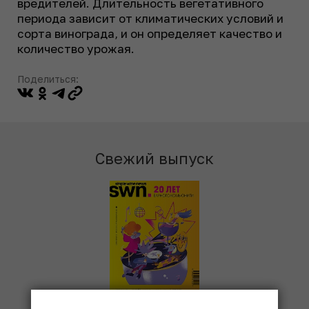
вредителей. Длительность вегетативного
периода зависит от климатических условий и
сорта винограда, и он определяет качество и
количество урожая.
Поделиться:
Свежий выпуск