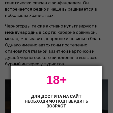
генетически связан с зинфанделем. Он
встречается редко и чаще выращивается в
небольших хозяйствах.
Черногорцы также активно культивируют и
международные сорта
: каберне совиньон,
мерло, мальвазию, шардоне и совиньон блан.
Однако именно автохтоны постепенно
становятся главной визитной карточкой и
душой черногорского виноделия и вызывают
бурный интерес у туристов.
18+
ДЛЯ ДОСТУПА НА САЙТ
НЕОБХОДИМО ПОДТВЕРДИТЬ
ВОЗРАСТ