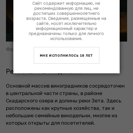
Сайт содержит информацию, не
рекомендованную для лиц, не
достигших совершеннолетнего
возраста. Сведения, размещенные на
сайте, носят исключительно
информационный характер и
предназначены только для личного
использования.
Фото: © Patrimonio Estate
МНЕ ИСПОЛНИЛОСЬ 18 ЛЕТ
Регионы и винодельни
Основной массив виноградников сосредоточен
в центральной части страны, в районе
Скадарского озера и долины реки Зета. Здесь
расположены как крупные хозяйства, так и
небольшие семейные винодельни, многие из
которых открыты для посетителей.