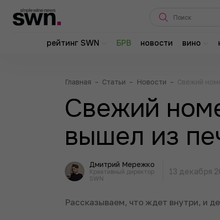
рейтинг SWN
БРВ
новости
вино
Главная
–
Статьи
–
Новости
–
Свежий номе
Свежий номе
вышел из пе
Дмитрий Мережко
13 декабря 2
Креативный директор
SWN
Рассказываем, что ждет внутри, и д