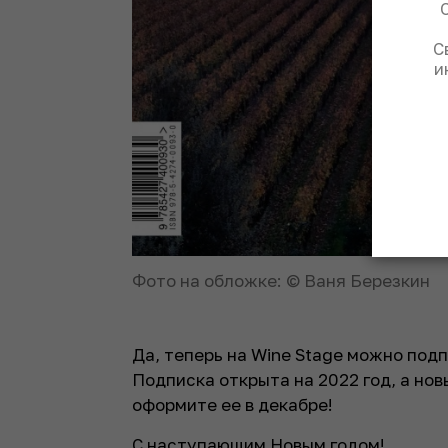
С
и
Фото на обложке: © Ваня Березкин
Да, теперь на Wine Stage можно под
Подписка открыта на 2022 год, а нов
оформите ее в декабре!
С наступающим Новым годом!