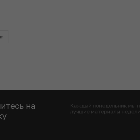
am
итесь на
Каждый понедельник мы 
лучшие материалы недел
ку