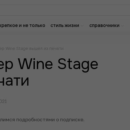
крепкое и не только
стиль жизни
справочники
р Wine Stage вышел из печати
р Wine Stage
чати
021
елимся подробностями о подписке.