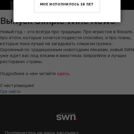
МНЕ ИСПОЛНИЛОСЬ 18 ЛЕТ
Выпуск Simple Wine News
Новый год – это всегда про традиции. Про игристое в бокале,
про итоги, которые хочется подвести спокойно, и про планы,
которые пока лучше не загадывать слишком громко.
Скроенный по традиционным новогодним лекалам, новый SWN
уже ждет вас под елками в винотеках SimpleWine и лучших
ресторанах страны.
Подробнее о нем читайте
здесь
.
С наступающим!
Где найти
Подпишитесь на нашу рассылку