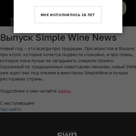
МНЕ ИСПОЛНИЛОСЬ 18 ЛЕТ
Выпуск Simple Wine News
Новый год – это всегда про традиции. Про игристое в бокале,
про итоги, которые хочется подвести спокойно, и про планы,
которые пока лучше не загадывать слишком громко.
Скроенный по традиционным новогодним лекалам, новый SWN
уже ждет вас под елками в винотеках SimpleWine и лучших
ресторанах страны.
Подробнее о нем читайте
здесь
.
С наступающим!
Где найти