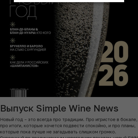
Выпуск Simple Wine News
Новый год – это всегда про традиции. Про игристое в бокале,
про итоги, которые хочется подвести спокойно, и про планы,
которые пока лучше не загадывать слишком громко.
Скроенный по традиционным новогодним лекалам, новый SWN