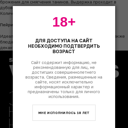
брожения для смягчения танинов. Выдержка проходит в
дубовых бочках (50% – новые, 50% – 3-4-го пассажа).
Количество бутылок – 3300.
18+
Пейринг
Идеально сочетается с дичью, ягненком, телятиной, а также
ДЛЯ ДОСТУПА НА САЙТ
блюдами с грибами и зрелыми сырами. Рекомендуется
НЕОБХОДИМО ПОДТВЕРДИТЬ
декантация за 30 минут до подачи.
ВОЗРАСТ
Сайт содержит информацию, не
рекомендованную для лиц, не
достигших совершеннолетнего
возраста. Сведения, размещенные на
сайте, носят исключительно
информационный характер и
предназначены только для личного
использования.
МНЕ ИСПОЛНИЛОСЬ 18 ЛЕТ