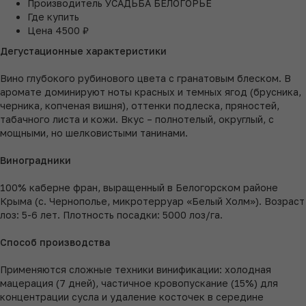
Производитель
УСАДЬБА БЕЛОГОРЬЕ
Где купить
Цена
4500 ₽
Дегустационные характеристики
Вино глубокого рубинового цвета с гранатовым блеском. В
аромате доминируют ноты красных и темных ягод (брусника,
черника, копченая вишня), оттенки подлеска, пряностей,
табачного листа и кожи. Вкус – полнотелый, округлый, с
мощными, но шелковистыми танинами.
Виноградники
100% каберне фран, выращенный в Белогорском районе
Крыма (с. Чернополье, микротерруар «Белый Холм»). Возраст
лоз: 5-6 лет. Плотность посадки: 5000 лоз/га.
Способ производс
тва
Применяются сложные техники винификации: холодная
мацерация (7 дней), частичное кровопускание (15%) для
концентрации сусла и удаление косточек в середине