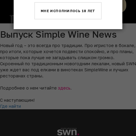
МНЕ ИСПОЛНИЛОСЬ 18 ЛЕТ
Выпуск Simple Wine News
Новый год – это всегда про традиции. Про игристое в бокале,
про итоги, которые хочется подвести спокойно, и про планы,
которые пока лучше не загадывать слишком громко.
Скроенный по традиционным новогодним лекалам, новый SWN
уже ждет вас под елками в винотеках SimpleWine и лучших
ресторанах страны.
Подробнее о нем читайте
здесь
.
С наступающим!
Где найти