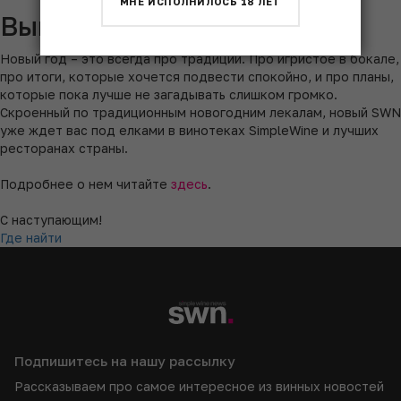
МНЕ ИСПОЛНИЛОСЬ 18 ЛЕТ
Выпуск Simple Wine News
Новый год – это всегда про традиции. Про игристое в бокале,
про итоги, которые хочется подвести спокойно, и про планы,
которые пока лучше не загадывать слишком громко.
Скроенный по традиционным новогодним лекалам, новый SWN
уже ждет вас под елками в винотеках SimpleWine и лучших
ресторанах страны.
Подробнее о нем читайте
здесь
.
С наступающим!
Где найти
Подпишитесь на нашу рассылку
Рассказываем про самое интересное из винных новостей