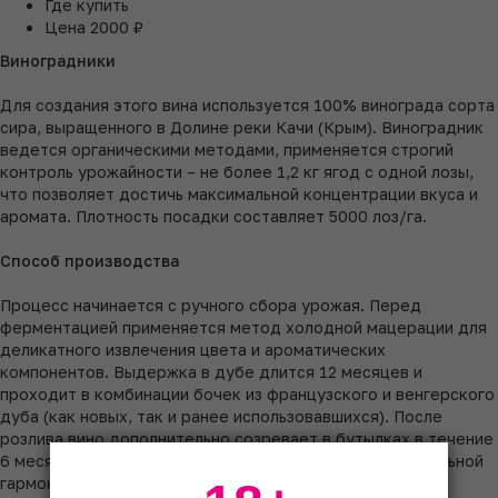
Где купить
Цена
2000 ₽
Виноградники
Для создания этого вина используется 100% винограда сорта
сира, выращенного в Долине реки Качи (Крым). Виноградник
ведется органическими методами, применяется строгий
контроль урожайности – не более 1,2 кг ягод с одной лозы,
что позволяет достичь максимальной концентрации вкуса и
аромата. Плотность посадки составляет 5000 лоз/га.
Способ производства
Процесс начинается с ручного сбора урожая. Перед
ферментацией применяется метод холодной мацерации для
деликатного извлечения цвета и ароматических
компонентов. Выдержка в дубе длится 12 месяцев и
проходит в комбинации бочек из французского и венгерского
дуба (как новых, так и ранее использовавшихся). После
розлива вино дополнительно созревает в бутылках в течение
6 месяцев при контролируемой температуре для финальной
гармонизации.